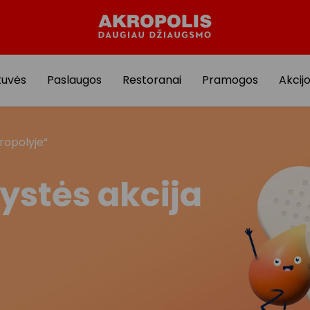
tuvės
Paslaugos
Restoranai
Pramogos
Akcij
ropolyje“
ystės akcija