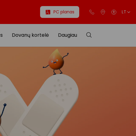
PC planas
LT
os
Dovanų kortelė
Daugiau