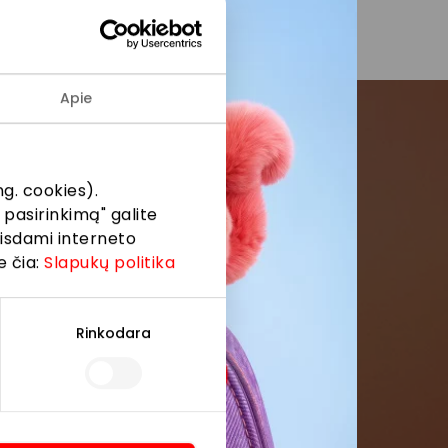
Apie
menės
g. cookies).
 pasirinkimą" galite
formaciją iš
eisdami interneto
e čia:
Slapukų politika
Rinkodara