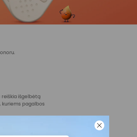
donoru.
 reiškia išgelbėtą
s, kuriems pagalbos