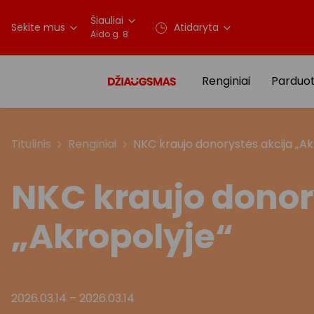
Šiauliai
Sekite mus
Atidaryta
Aido g. 8
Renginiai
Parduo
Titulinis
Renginiai
NKC kraujo donorystės akcija „Ak
NKC kraujo donor
„Akropolyje“
2026.03.14
–
2026.03.14