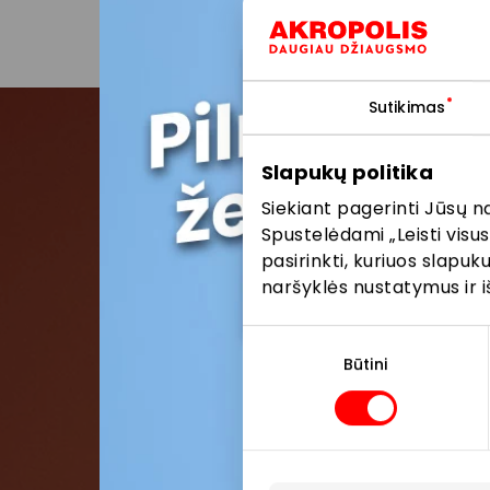
Pasidalinti:
Facebo
Sutikimas
Slapukų politika
Pris
Siekiant pagerinti Jūsų n
Spustelėdami „Leisti visus
Pirmieji su
pasirinkti, kuriuos slapu
naršyklės nustatymus ir i
Sutikimo
pasirinkimas
Būtini