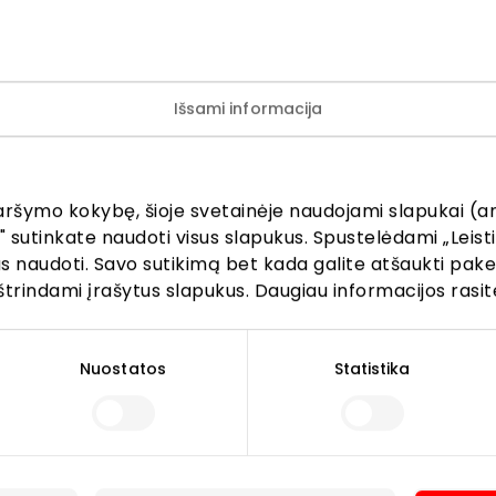
ok
LinkedIn
Kopijuoti nuorodą
Išsami informacija
ijunkite prie mūsų bendruo
aršymo kokybę, šioje svetainėje naudojami slapukai (an
" sutinkate naudoti visus slapukus. Spustelėdami „Leisti
žinokite apie geriausius pasiūlymus, renginius ir naujausią in
kus naudoti. Savo sutikimą bet kada galite atšaukti pak
AKROPOLIS prekybos centro.
štrindami įrašytus slapukus. Daugiau informacijos rasit
Nuostatos
Statistika
Prenumeruoti