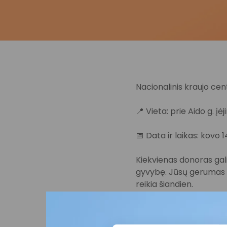
Nacionalinis kraujo cent
📍 Vieta: prie Aido g. įė
📅 Data ir laikas: kovo 14 
Kiekvienas donoras gali 
gyvybę. Jūsų gerumas i
reikia šiandien.
Kviečiame dalyvauti ir 