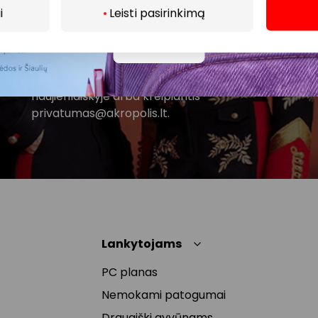
Spustelėdamas „Prenumeruoti“ sutinki gauti PPC
i
Leisti pasirinkimą
AKROPOLIS naujienas. Dėl to AKROPOLIS GROUP,
UAB Tavo el. pašto duomenis tvarkys naujienlaiškių
Daugiau
siuntimo tikslu. Sutikimą galėsi bet kuriuo metu
atšaukti, spaudžiant nuorodą gautame
naujienlaiškyje arba kreipiantis
privatumas@akropolis.lt.
Lankytojams
PC planas
Nemokami patogumai
Draugiški gyvūnams