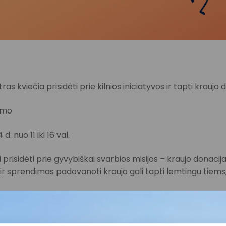
ras kviečia prisidėti prie kilnios iniciatyvos ir tapti kraujo 
jimo
d. nuo 11 iki 16 val.
prisidėti prie gyvybiškai svarbios misijos – kraujo donacija
r sprendimas padovanoti kraujo gali tapti lemtingu tiem
dalintis gyvybe ❤️