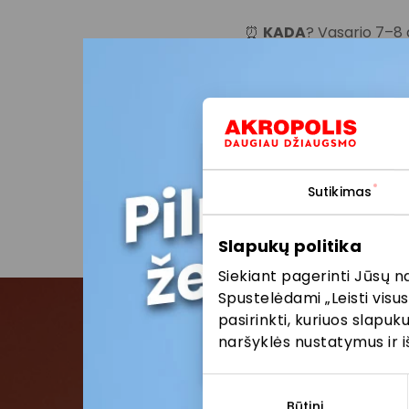
⏰
KADA
? Vasario 7–8 d
🏃‍♀️
KUR
? 3-iame (pram
Renginys bus fotografu
Nuotraukoje ir (ar) vai
gali naudoti viešai komu
paskyrose ir/ar kituo
www.akropolis.lt
Sutikimas
Pasidalinti:
Facebo
Slapukų politika
Siekiant pagerinti Jūsų n
Spustelėdami „Leisti visus
pasirinkti, kuriuos slapu
naršyklės nustatymus ir i
Pris
Sutikimo
pasirinkimas
Būtini