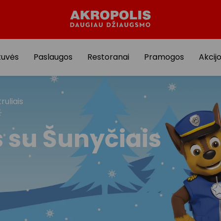
tuvės
Paslaugos
Restoranai
Pramogos
Akcij
ruliais
 su Šunyčiais