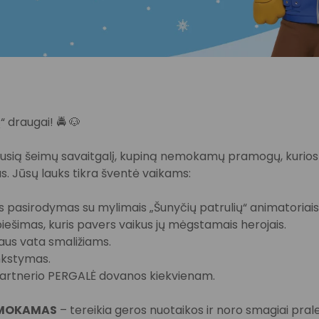
“ draugai! 🚔 🐶
iausią šeimų savaitgalį, kupiną nemokamų pramogų, kurios
s. Jūsų lauks tikra šventė vaikams:
s pasirodymas su mylimais „Šunyčių patrulių“ animatoriais
iešimas, kuris pavers vaikus jų mėgstamais herojais.
raus vata smaližiams.
nkstymas.
o partnerio PERGALĖ dovanos kiekvienam.
MOKAMAS
– tereikia geros nuotaikos ir noro smagiai pralei