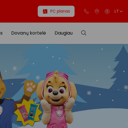
PC planas
LT
os
Dovanų kortelė
Daugiau