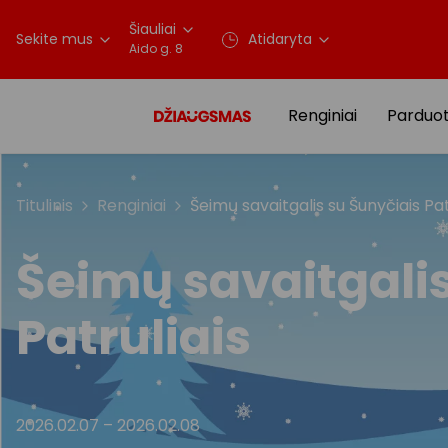
Šiauliai
Sekite mus
Atidaryta
Aido g. 8
Renginiai
Parduo
Titulinis
Renginiai
Šeimų savaitgalis su Šunyčiais Pat
Šeimų savaitgalis
Patruliais
2026.02.07
–
2026.02.08