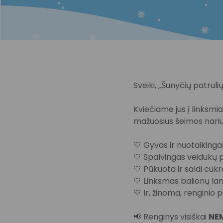
Sveiki, „Šunyčių patrulių
Kviečiame jus į linksm
mažuosius šeimos nariu
💛 Gyvas ir nuotaikinga
💛 Spalvingas veidukų p
💛 Pūkuota ir saldi cuk
💛 Linksmas balionų la
💛 Ir, žinoma, rengini
📢 Renginys visiškai
NE