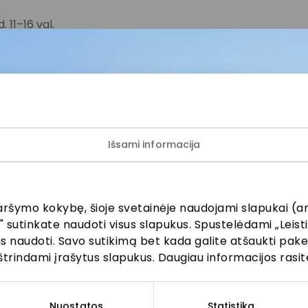
. 11–16 val.
ogų) aukšte.
ojamas ir (ar) filmuojamas.
zdo įraše gali būti užfiksuotas Jūsų (Jūsų vaiko) atvaizda
nikacijai, įskaitant paskelbti AKROPOLIS interneto svetainėj
se viešuose pranešimuose. Daugiau apie asmens duomenų
Išsami informacija
ok
LinkedIn
Kopijuoti nuorodą
aršymo kokybę, šioje svetainėje naudojami slapukai (an
" sutinkate naudoti visus slapukus. Spustelėdami „Leisti
kus naudoti. Savo sutikimą bet kada galite atšaukti pak
štrindami įrašytus slapukus. Daugiau informacijos rasit
ijunkite prie mūsų bendruo
Nuostatos
Statistika