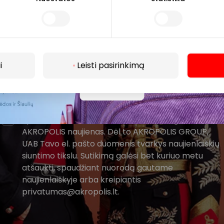
žinokite apie geriausius pasiūlymus, renginius ir naujausią in
AKROPOLIS prekybos centro.
i
Leisti pasirinkimą
Daugiau
Prenumeruoti
Spustelėdamas „Prenumeruoti“ sutinki gauti PPC
AKROPOLIS naujienas. Dėl to AKROPOLIS GROUP,
UAB Tavo el. pašto duomenis tvarkys naujienlaiškių
siuntimo tikslu. Sutikimą galėsi bet kuriuo metu
atšaukti, spaudžiant nuorodą gautame
naujienlaiškyje arba kreipiantis
privatumas@akropolis.lt.