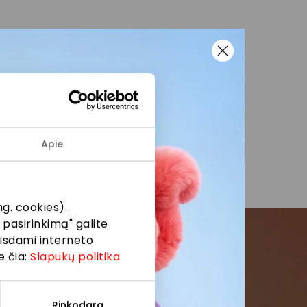
s, kurį PPC AKROPOLIS
e, socialinių tinklų
 tvarkymą
Apie
g. cookies).
 pasirinkimą" galite
eisdami interneto
e čia:
Slapukų politika
menės
Rinkodara