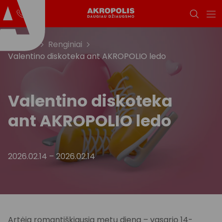
Titulinis
Renginiai
Valentino diskoteka ant AKROPOLIO ledo
Valentino diskoteka
ant AKROPOLIO ledo
2026.02.14
–
2026.02.14
Artėja romantiškiausia metų diena – vasario 14-