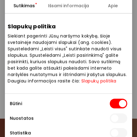
Sutikimas
Išsami informacija
Apie
Renginys bus fotografuojamas ir (ar) filmuojamas.
Nuotraukoje ir (ar) vaizdo įraše gali būti užfiksuotas
Jūsų (Jūsų vaiko) atvaizdas, kurį PPC AKROPOLIS gali
Slapukų politika
naudoti viešai komunikacijai, įskaitant paskelbti
Siekiant pagerinti Jūsų naršymo kokybę, šioje
AKROPOLIS interneto svetainėje, socialinių tinklų
svetainėje naudojami slapukai (ang. cookies).
paskyrose ir/ar kituose viešuose pranešimuose.
Spustelėdami „Leisti visus" sutinkate naudoti visus
Daugiau apie asmens duomenų tvarkymą
slapukus. Spustelėdami „Leisti pasirinkimą" galite
www.akropolis.lt
pasirinkti, kuriuos slapukus naudoti. Savo sutikimą
bet kada galite atšaukti pakeisdami interneto
naršyklės nustatymus ir ištrindami įrašytus slapukus.
Daugiau informacijos rasite čia:
Slapukų politika
Sutikimo
Būtini
pasirinkimas
Pasidalinti:
Facebook
LinkedIn
Nuostatos
Statistika
Prisijunkite prie mūsų