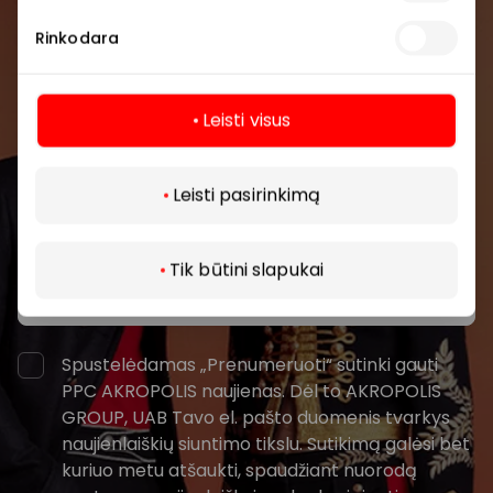
bendruomenės
Rinkodara
Pirmieji sužinokite apie geriausius pasiūlymus,
renginius ir naujausią informaciją iš AKROPOLIS
Leisti visus
prekybos centro.
Daugiau
Leisti pasirinkimą
Tik būtini slapukai
Prenumeruoti
Spustelėdamas „Prenumeruoti“ sutinki gauti
PPC AKROPOLIS naujienas. Dėl to AKROPOLIS
GROUP, UAB Tavo el. pašto duomenis tvarkys
naujienlaiškių siuntimo tikslu. Sutikimą galėsi bet
kuriuo metu atšaukti, spaudžiant nuorodą