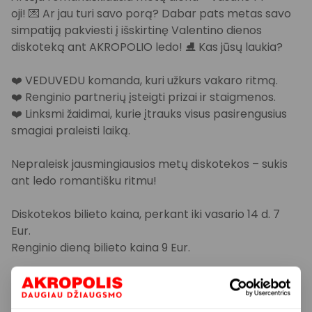
oji! 💌 Ar jau turi savo porą? Dabar pats metas savo
simpatiją pakviesti į išskirtinę Valentino dienos
diskoteką ant AKROPOLIO ledo! ⛸️ Kas jūsų laukia?
❤️ VEDUVEDU komanda, kuri užkurs vakaro ritmą.
❤️ Renginio partnerių įsteigti prizai ir staigmenos.
❤️ Linksmi žaidimai, kurie įtrauks visus pasirengusius
smagiai praleisti laiką.
Nepraleisk jausmingiausios metų diskotekos – sukis
ant ledo romantišku ritmu!
Diskotekos bilieto kaina, perkant iki vasario 14 d. 7
Eur.
Renginio dieną bilieto kaina 9 Eur.
📅 KADA? Vasario 14 d. 17.55–19.45 val.
❄️ KUR? Ant AKROPOLIO ledo.