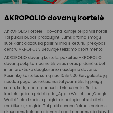
AKROPOLIO dovanų kortelė
AKROPOLIO kortelė – dovana, kurioje telpa visi norai!
Tai puikus būdas pradžiuginti Jums artimą žmogų,
suteikiant didžiausią pasirinkimą iš keturių prekybos
centrų AKROPOLIS Lietuvoje teikiamo asortimento.
AKROPOLIO dovanų kortelė, pakeitusi AKROPOLIO
dovanų čekį, tampa ne tik visus norus pildančia, bet
ir itin praktiška daugkartinio naudojimo dovana.
Pasirinkę kortelės sumą nuo 10 iki 500 Eur, galėsite ją
naudoti pagal poreikius, nustatydami tikslią pinigų
sumą, kurią norite panaudoti vienu metu. Be to,
kortelę galima pridėti prie „Apple Wallet“ ar „Google
Wallet“ elektroninių piniginių ir patogiai atsiskaityti
mobiliuoju įrenginiu. Tai puiki dovana šeimos nariams,
draugams, kolegoms ir verslo partneriams, o ją įsigyti