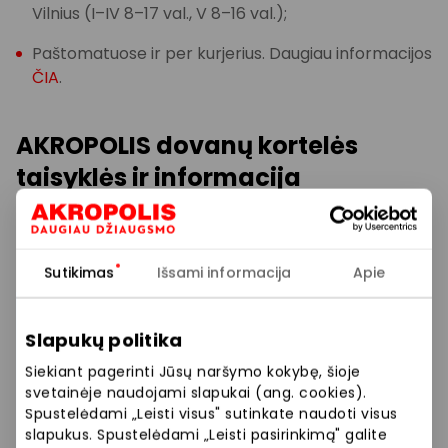
Vilnius (I–IV 8–17 val., V 8–16 val.);
Paštomatuose ir per kurjerius. Daugiau informacijos
ČIA
.
AKROPOLIS dovanų kortelės
taisyklės ir informacija
Svarbu! Įsigydami AKROPOLIO dovanų kortelę,
patvirtinate, kad susipažinote su AKROPOLIO
Sutikimas
Išsami informacija
Apie
dovanų kortelės naudojimo taisyklėmis
.
Slapukų politika
AKROPOLIO dovanų kortele galite atsiskaityti visose
Siekiant pagerinti Jūsų naršymo kokybę, šioje
svetainėje naudojami slapukai (ang. cookies).
AKROPOLIO prekybos ir paslaugų teikimo vietose
Spustelėdami „Leisti visus" sutinkate naudoti visus
(taip pat AKROPOLIO MAXIMOJE), išskyrus
slapukus. Spustelėdami „Leisti pasirinkimą" galite
AKROPOLIO dovanų kortelės naudojimo taisyklėse