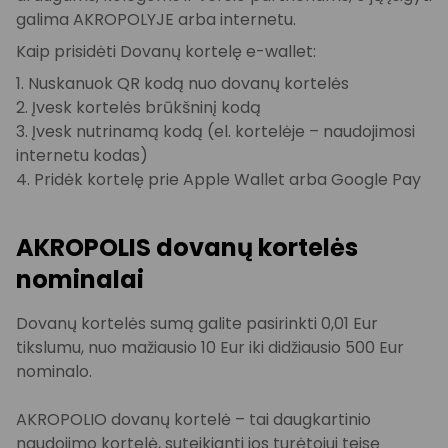
galima AKROPOLYJE arba internetu.
Kaip prisidėti Dovanų kortelę e-wallet:
1. Nuskanuok QR kodą nuo dovanų kortelės
2. Įvesk kortelės brūkšninį kodą
3. Įvesk nutrinamą kodą (el. kortelėje – naudojimosi
internetu kodas)
4. Pridėk kortelę prie Apple Wallet arba Google Pay
AKROPOLIS dovanų kortelės
nominalai
Dovanų kortelės sumą galite pasirinkti 0,01 Eur
tikslumu, nuo mažiausio 10 Eur iki didžiausio 500 Eur
nominalo.
AKROPOLIO dovanų kortelė – tai daugkartinio
naudojimo kortelė, suteikianti jos turėtojui teisę