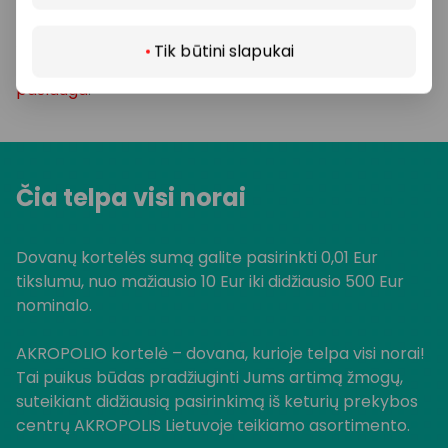
AKROPOLIS dovanų kortelės galiojimo laikas gali būti
Tik būtini slapukai
pratęstas naudojantis
„Gera dovana“ savitarnos
paslauga
.
Čia telpa visi norai
Dovanų kortelės sumą galite pasirinkti 0,01 Eur
tikslumu, nuo mažiausio 10 Eur iki didžiausio 500 Eur
nominalo.
AKROPOLIO kortelė – dovana, kurioje telpa visi norai!
Tai puikus būdas pradžiuginti Jums artimą žmogų,
suteikiant didžiausią pasirinkimą iš keturių prekybos
centrų AKROPOLIS Lietuvoje teikiamo asortimento.