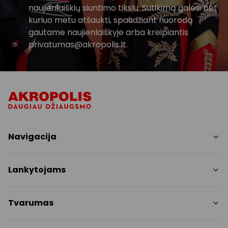
naujienlaiškių siuntimo tikslu. Sutikimą galėsi bet
kuriuo metu atšaukti, spaudžiant nuorodą
gautame naujienlaiškyje arba kreipiantis
privatumas@akropolis.lt.
Navigacija
Parduotuvės
Lankytojams
Paslaugos
Restoranai ir kavinės
PC planas
Tvarumas
Pramogos
Nemokami patogumai
Draugiški gyvūnams
Tvarumo tikslai