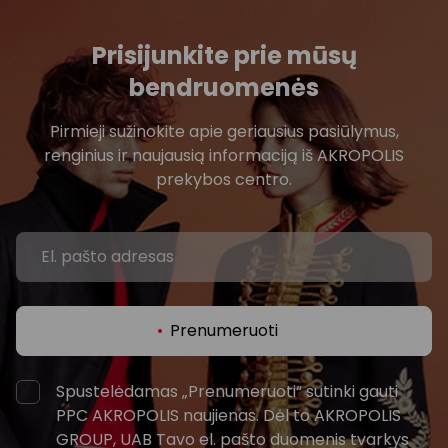
Prisijunkite prie mūsų
bendruomenės
Pirmieji sužinokite apie geriausius pasiūlymus,
renginius ir naujausią informaciją iš AKROPOLIS
prekybos centro.
Prenumeruoti
Spustelėdamas „Prenumeruoti“ sutinki gauti
PPC AKROPOLIS naujienas. Dėl to AKROPOLIS
GROUP, UAB Tavo el. pašto duomenis tvarkys