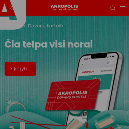
Titulinis
Dovanų kortelė
Čia telpa visi norai
Įsigyti