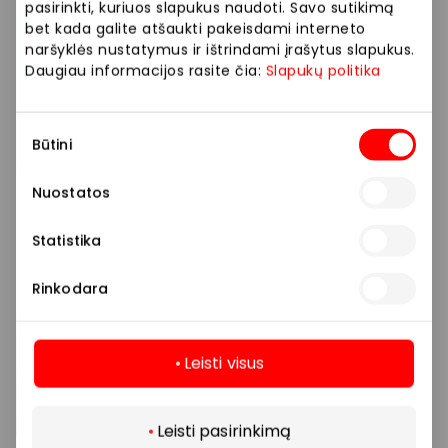
pasirinkti, kuriuos slapukus naudoti. Savo sutikimą
nurodytas parduotuves ir paslaugų teikėjus.
bet kada galite atšaukti pakeisdami interneto
naršyklės nustatymus ir ištrindami įrašytus slapukus.
Jūsų patogumui į visus klausimus, susijusius su
Daugiau informacijos rasite čia:
Slapukų politika
AKROPOLIO dovanų kortele, atsakys konsultantai tel.
+370 5 205 2099 arba el. paštu
sales@geradovana.lt
.
Sutikimo
Būtini
pasirinkimas
Konsultacijos telefonu teikiamos darbo dienomis 8–
18 val., savaitgaliais bei švenčių dienomis 10–18 val.
Nuostatos
Statistika
Dovanų kortelė juridiniams asmenims
Rinkodara
Dovanų kortelės taisyklės
Leisti visus
Dovanų kortelės galiojimas
Daugiau
Leisti pasirinkimą
Patikrinti dovanų kortelės likutį ir galiojimą galima
čia
.