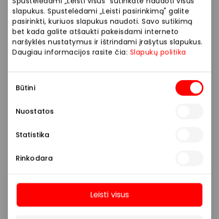
Spustelėdami „Leisti visus" sutinkate naudoti visus
slapukus. Spustelėdami „Leisti pasirinkimą" galite
pasirinkti, kuriuos slapukus naudoti. Savo sutikimą
bet kada galite atšaukti pakeisdami interneto
naršyklės nustatymus ir ištrindami įrašytus slapukus.
Daugiau informacijos rasite čia:
Slapukų politika
Sutikimo
LIVIN
Būtini
pasirinkimas
Nuostatos
Sporto ir laisvalaikio prekės
Statistika
Rinkodara
Leisti visus
Daugiau