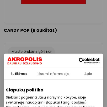
CANDY POP (II aukštas)
Maisto prekės ir gėrimai
Sutikimas
Išsami informacija
Apie
Slapukų politika
Siekiant pagerinti Jūsų naršymo kokybę, šioje
svetainėje naudojami slapukai (ang. cookies).