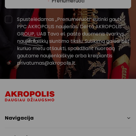
Prenumeruoti
Spustelėdamas „Prenumeruoti“ sutinki gauti
PPC AKROPOLIS naujienas. Dėl to AKROPOLIS
GROUP, UAB Tavo el. pašto duomenis tvarkys
naujienlaiškių siuntimo tikslu. Sutikimą galėsi bet
kuriuo metu atšaukti, spaudžiant nuorodą
gautame naujienlaiškyje arba kreipiantis
privatumas@akropolis.lt.
Navigacija
Parduotuvės