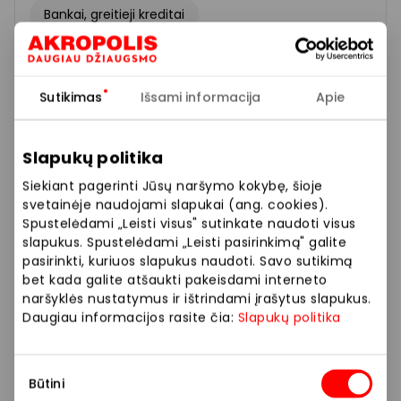
Bankai, greitieji kreditai
Sutikimas
Išsami informacija
Apie
Slapukų politika
Siekiant pagerinti Jūsų naršymo kokybę, šioje
svetainėje naudojami slapukai (ang. cookies).
Spustelėdami „Leisti visus" sutinkate naudoti visus
slapukus. Spustelėdami „Leisti pasirinkimą" galite
pasirinkti, kuriuos slapukus naudoti. Savo sutikimą
bet kada galite atšaukti pakeisdami interneto
naršyklės nustatymus ir ištrindami įrašytus slapukus.
Daugiau informacijos rasite čia:
Slapukų politika
Sutikimo
SEB BANKAS
Būtini
pasirinkimas