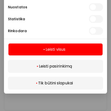
Nuostatos
Bankai, greitieji kreditai
Statistika
Rinkodara
Leisti visus
Daugiau
Leisti pasirinkimą
Tik būtini slapukai