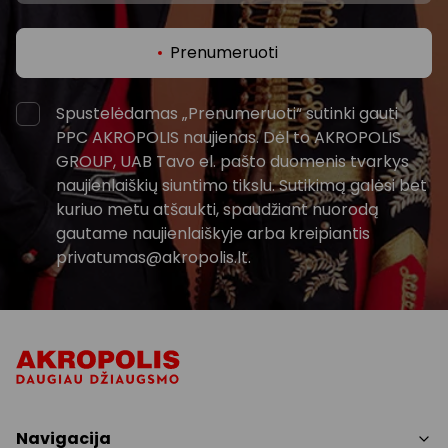
Prenumeruoti
Spustelėdamas „Prenumeruoti“ sutinki gauti
PPC AKROPOLIS naujienas. Dėl to AKROPOLIS
GROUP, UAB Tavo el. pašto duomenis tvarkys
naujienlaiškių siuntimo tikslu. Sutikimą galėsi bet
kuriuo metu atšaukti, spaudžiant nuorodą
gautame naujienlaiškyje arba kreipiantis
privatumas@akropolis.lt.
Navigacija