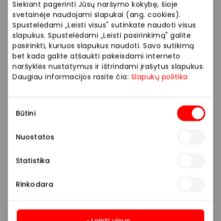
Siekiant pagerinti Jūsų naršymo kokybę, šioje
svetainėje naudojami slapukai (ang. cookies).
Spustelėdami „Leisti visus" sutinkate naudoti visus
Knygos ir kanceliarija
slapukus. Spustelėdami „Leisti pasirinkimą" galite
pasirinkti, kuriuos slapukus naudoti. Savo sutikimą
bet kada galite atšaukti pakeisdami interneto
naršyklės nustatymus ir ištrindami įrašytus slapukus.
Daugiau informacijos rasite čia:
Slapukų politika
Sutikimo
Būtini
pasirinkimas
Nuostatos
Statistika
Rinkodara
Leisti visus