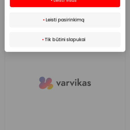
PEGASAS
Daugiau
Leisti pasirinkimą
Knygos ir kanceliarija
Tik būtini slapukai