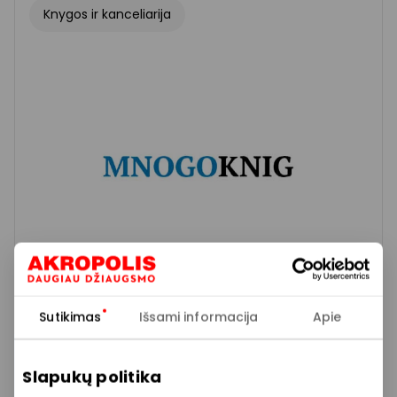
Knygos ir kanceliarija
Sutikimas
Išsami informacija
Apie
MNOGOKNIG
Slapukų politika