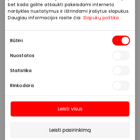
bet kada galite atšaukti pakeisdami interneto
naršyklės nustatymus ir ištrindami įrašytus slapukus.
Daugiau informacijos rasite čia:
Slapukų politika
Sutikimo
PEPCO
Būtini
pasirinkimas
Nuostatos
Vaikų prekės
Statistika
Rinkodara
Leisti visus
Daugiau
Leisti pasirinkimą