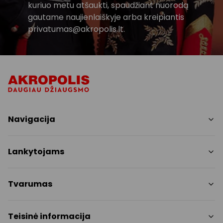
kuriuo metu atšaukti, spaudžiant nuorodą
gautame naujienlaiškyje arba kreipiantis
privatumas@akropolis.lt.
Navigacija
Parduotuvės
Lankytojams
Paslaugos
Restoranai ir kavinės
PC planas
Tvarumas
Pramogos
Nemokami patogumai
Draugiški gyvūnams
Tvarumo tikslai
Teisinė informacija
Kontaktai
Tvarumo ataskaita