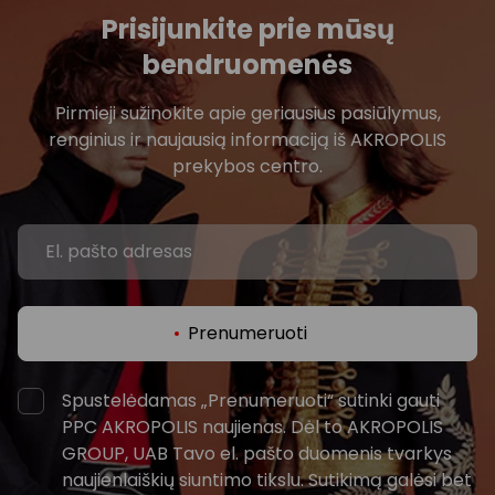
Prisijunkite prie mūsų
bendruomenės
Pirmieji sužinokite apie geriausius pasiūlymus,
renginius ir naujausią informaciją iš AKROPOLIS
prekybos centro.
Prenumeruoti
Spustelėdamas „Prenumeruoti“ sutinki gauti
PPC AKROPOLIS naujienas. Dėl to AKROPOLIS
GROUP, UAB Tavo el. pašto duomenis tvarkys
naujienlaiškių siuntimo tikslu. Sutikimą galėsi bet