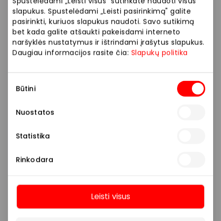
Spustelėdami „Leisti visus" sutinkate naudoti visus
slapukus. Spustelėdami „Leisti pasirinkimą" galite
pasirinkti, kuriuos slapukus naudoti. Savo sutikimą
bet kada galite atšaukti pakeisdami interneto
naršyklės nustatymus ir ištrindami įrašytus slapukus.
Daugiau informacijos rasite čia:
Slapukų politika
Sutikimo
DANIJA
Būtini
pasirinkimas
Nuostatos
Avalynė ir galanterija
Statistika
Rinkodara
Leisti visus
Daugiau