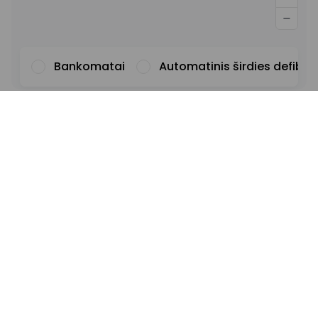
Bankomatai
Automatinis širdies defibril
Šriftas
Iliustracijos
Rodyti
Slėpti
Fonas
Šviesus
Kontrastas
Pabrauktos nuorodos