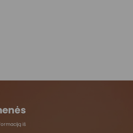
menės
formaciją iš