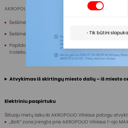
AKROPOLIS Vilnius lengvai pasiekiamas autobusais, kurie 
Šeškinės kalvos (Ozo g.) – autobusai: 5G, 7, 40, 48, 53
Tik būtini slapuka
Šeškinės kalvos (Gelvonų g.) – autobusai: 48, 53
Papildomai į AKROPOLĮ patogu atvykti ir per stotelę „P
troleibusai 6, 10.
Atvykimas iš skirtingų miesto dalių – iš miesto 
Elektriniu paspirtuku
Šiltuoju metų laiku iki AKROPOLIO Vilniaus patogu atvykti 
„Bolt“ zona įrengta prie AKROPOLIO Vilniaus 1-ojo MA