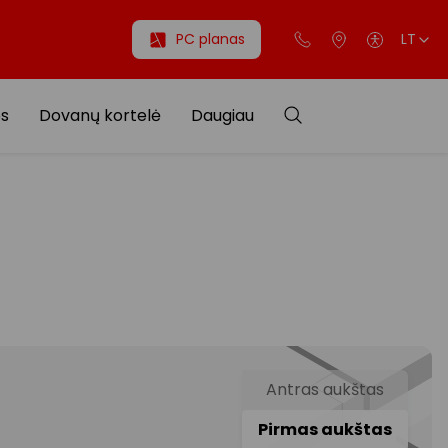
PC planas
LT
os
Dovanų kortelė
Daugiau