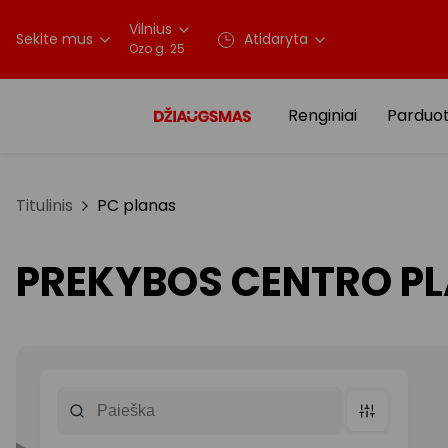
Vilnius
Sekite mus
Atidaryta
Ozo g. 25
Renginiai
Parduo
Titulinis
PC planas
PREKYBOS CENTRO P