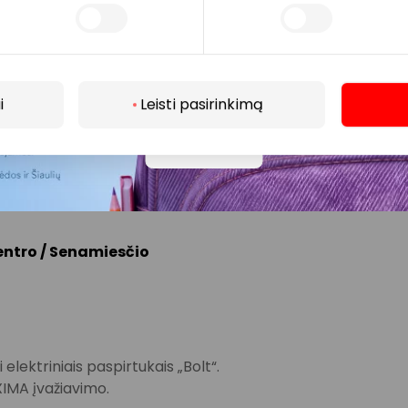
stoja stotelėje „Šeškinės kalvos“:
, 56
i
Leisti pasirinkimą
ramogų arena“, kur stoja autobusai 1G, 26, 34, 49, 5G, 7 ir
Daugiau
centro / Senamiesčio
elektriniais paspirtukais „Bolt“.
XIMA įvažiavimo.