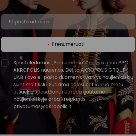
Prenumeruoti
Spustelėdamas „Prenumeruoti“ sutinki gauti PPC
AKROPOLIS naujienas. Dėl to AKROPOLIS GROUP,
UAB Tavo el. pašto duomenis tvarkys naujienlaiškių
siuntimo tikslu. Sutikimą galėsi bet kuriuo metu
atšaukti, spaudžiant nuorodą gautame
naujienlaiškyje arba kreipiantis
privatumas@akropolis.lt.