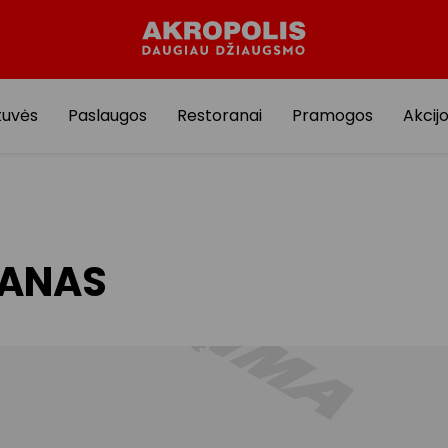
tuvės
Paslaugos
Restoranai
Pramogos
Akcij
LANAS