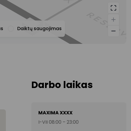
us
Daiktų saugojimas
Informacijos apie prek
Darbo laikas
MAXIMA XXXX
I-VII 08:00 – 23:00