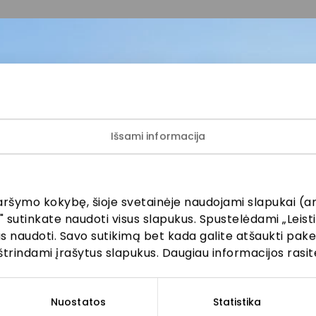
š miesto centro atvyksite per maždaug 10–15 minučių.
ietų šeimoms, 4 vietos senjorams
Išsami informacija
okamas.
yti ne ilgiau kaip 24 valandas.
aršymo kokybę, šioje svetainėje naudojami slapukai (an
ų žaidimų aikštelė.
" sutinkate naudoti visus slapukus. Spustelėdami „Leisti
kus naudoti. Savo sutikimą bet kada galite atšaukti pak
štrindami įrašytus slapukus. Daugiau informacijos rasit
Nuostatos
Statistika