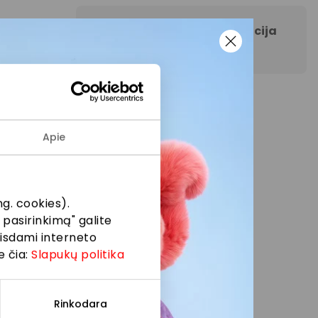
AKROPOLIS Vilnius informacija
+370 65923632
Apie
g. cookies).
 pasirinkimą" galite
eisdami interneto
e čia:
Slapukų politika
Rinkodara