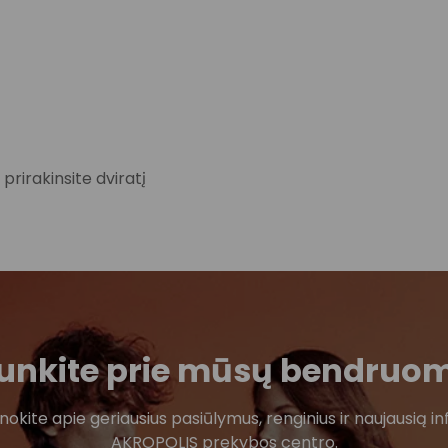
 prirakinsite dviratį
ijunkite prie mūsų bendruo
žinokite apie geriausius pasiūlymus, renginius ir naujausią in
AKROPOLIS prekybos centro.