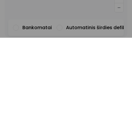
Bankomatai
Automatinis širdies defibril
Šriftas
Iliustracijos
Rodyti
Slėpti
Fonas
Šviesus
Kontrastas
Pabrauktos nuorodos