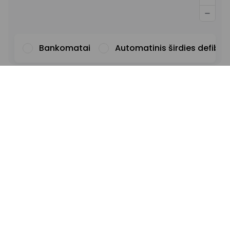
Bankomatai
Automatinis širdies defibril
Šriftas
Iliustracijos
Rodyti
Slėpti
Fonas
Šviesus
Kontrastas
Pabrauktos nuorodos