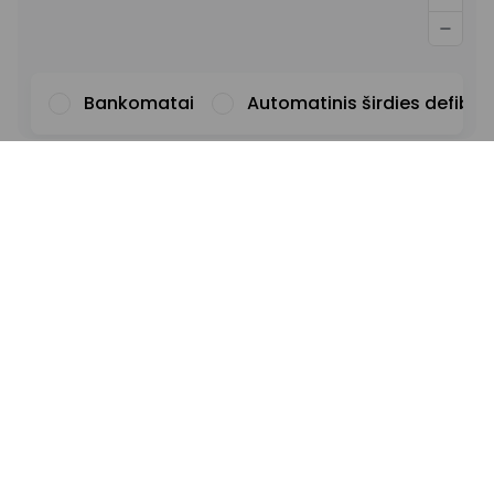
Bankomatai
Automatinis širdies defibril
Šriftas
Iliustracijos
Rodyti
Slėpti
Fonas
Šviesus
Kontrastas
Pabrauktos nuorodos