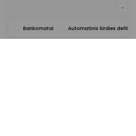
Bankomatai
Automatinis širdies defibril
Šriftas
Iliustracijos
Rodyti
Slėpti
Fonas
Šviesus
Kontrastas
Pabrauktos nuorodos