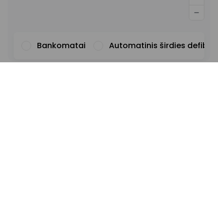
Bankomatai
Automatinis širdies defibril
Šriftas
Iliustracijos
Rodyti
Slėpti
Fonas
Šviesus
Kontrastas
Pabrauktos nuorodos