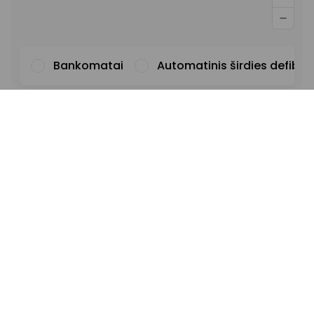
Bankomatai
Automatinis širdies defibril
Šriftas
Iliustracijos
Rodyti
Slėpti
Fonas
Šviesus
Kontrastas
Pabrauktos nuorodos