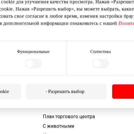
 cookie для улучшения качества просмотра. Нажав «Разрешить
cookie. Нажав «Разрешить выбор», вы можете выбрать, какие
озвать свое согласие в любое время, изменив настройки бра
ия дополнительной информации ознакомьтесь с нашей
Полити
Подписаться
Подписываясь на рассылку, вы подтверждаете, что
вам исполнилось 13 лет.
Функциональные
Статистика
ookie
Разрешить выбор
Для посетителей
План торгового центра
С животными