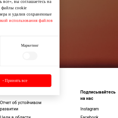
 все», вы соглашаетесь на
 файлы cookie
узера и удалив сохраненные
кой использования файлов
Маркетинг
Принять все
Устойчивое развитие
Подписывайтесь
на нас
Отчет об устойчивом
развитии
Instagram
Цели в области
Facebook