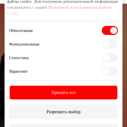
файлы cookie. Для получения дополнительной информации
ознакомьтесь с нашей
Политикой использования файлов
cookie
Подписывайтесь на рассылку
Выбор
новостей
Обязательные
согласия
Узнайте первыми о лучших предложениях,
Функциональные
мероприятиях и самой свежей информации от
торгового центра AKROPOLIS.
Статистика
Маркетинг
Принять все
Подписаться
Разрешить выбор
Подписываясь на рассылку, вы подтверждаете,
что вам исполнилось 13 лет.