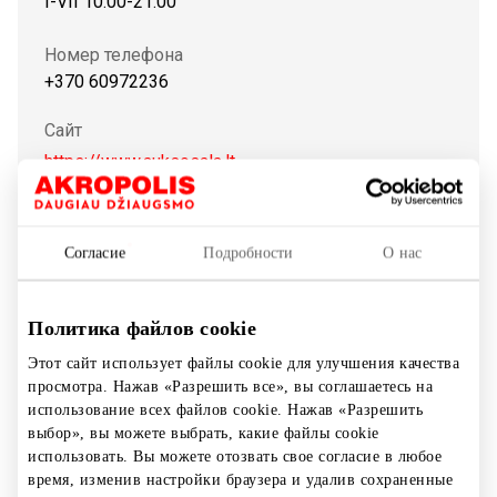
I-VII 10:00-21:00
Номер телефона
+370 60972236
Сайт
https://www.auksosala.lt
Показать на карте
Согласие
Подробности
О нас
Ювелирные изделия.
Политика файлов cookie
Этот сайт использует файлы cookie для улучшения качества
Магазины
Ювелирные украшения и аксессуары
просмотра. Нажав «Разрешить все», вы соглашаетесь на
использование всех файлов cookie. Нажав «Разрешить
выбор», вы можете выбрать, какие файлы cookie
использовать. Вы можете отозвать свое согласие в любое
время, изменив настройки браузера и удалив сохраненные