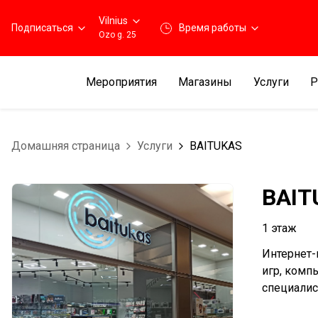
Vilnius
Подписаться
Время работы
Ozo g. 25
Мероприятия
Магазины
Услуги
Р
Домашняя страница
Услуги
BAITUKAS
BAIT
1 этаж
Интернет-
игр, комп
специалис