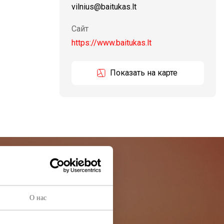
vilnius@baitukas.lt
Сайт
https://www.baitukas.lt
Показать на карте
остей
О нас
ей информации