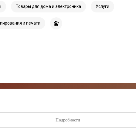
ы
Товары для дома и электроника
Услуги
опирования и печати
исывайтесь на рассылку нов
Подробности
ыми о лучших предложениях, мероприятиях и самой свеж
от торгового центра AKROPOLIS.