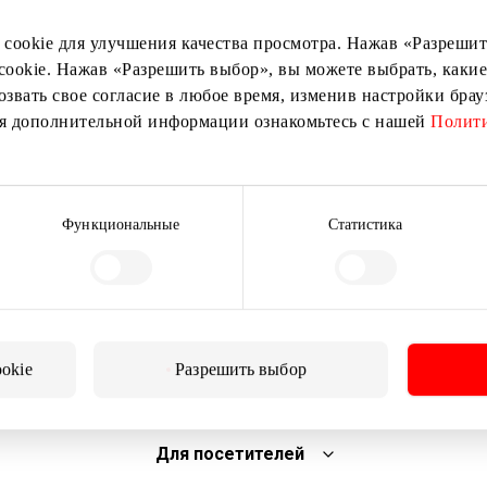
 cookie для улучшения качества просмотра. Нажав «Разрешить
cookie. Нажав «Разрешить выбор», вы можете выбрать, какие
озвать свое согласие в любое время, изменив настройки бра
ия дополнительной информации ознакомьтесь с нашей
Полити
Подписаться
Функциональные
Статистика
Подписываясь на рассылку, вы подтверждаете, что
вам исполнилось 13 лет.
ookie
Разрешить выбор
Для посетителей