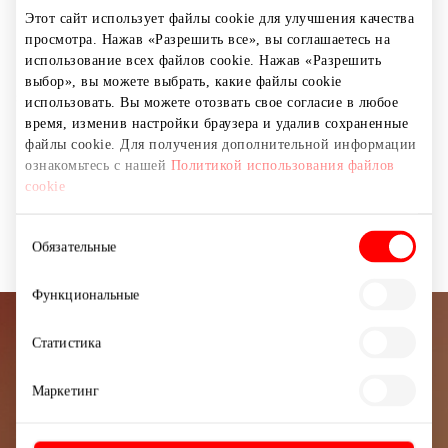
камеры или планшеты. BITĖ Profai — знатоки смарт-
Этот сайт использует файлы cookie для улучшения качества
возможностей, ответят даже на самые сложные
просмотра. Нажав «Разрешить все», вы соглашаетесь на
вопросы или просто бесплатно перенесут на ваш
использование всех файлов cookie. Нажав «Разрешить
новый смартфон данные со старого. Приглашаем
выбор», вы можете выбрать, какие файлы cookie
заглянуть. BITĖ. Так легче.
использовать. Вы можете отозвать свое согласие в любое
время, изменив настройки браузера и удалив сохраненные
файлы cookie. Для получения дополнительной информации
Магазины
Телекоммуникации
ознакомьтесь с нашей
Политикой использования файлов
cookie
Товары для дома и электроника
Услуги
Выбор
Обязательные
согласия
Функциональные
Подписывайтесь на рассылку
Статистика
новостей
Маркетинг
Узнайте первыми о лучших предложениях,
мероприятиях и самой свежей информации от