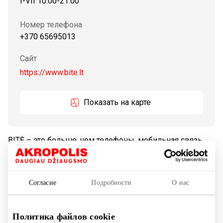
I-VII 10:00-21:00
Номер телефона
+370 65695013
Сайт
https://www.bite.lt
Показать на карте
BITĖ – это больше, чем телефоны, мобильная связь
или высокоскоростной интернет. Мы стараемся
превратить сложные технологии в простые и удобные
для использования каждый день. Мы уверены, что
Согласие
Подробности
О нас
благодаря этим смарт-услугам каждый ваш день
станет легче. В салонах BITĖ вы можете посмотреть,
опробовать и приобрести различные смартфоны, часы,
Политика файлов cookie