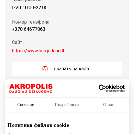
I-VII 10:00-22:00
Номер телефона
+370 64677063
Сайт
https://www.burgerking.lt
Показать на карте
Каждый день более 11 миллионов человек посещают
рестораны BURGER KING® по всему миру. Их так
Согласие
Подробности
О нас
много, потому что известно, что наши рестораны
предлагают качественную, вкусную и доступную еду.
BURGER KING®, основанная в 1954 году, является
Политика файлов cookie
второй по величине сетью быстрого питания в мире,