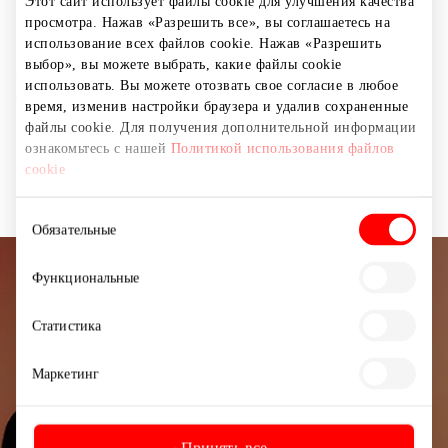
где подают гамбургеры. HOME OF THE WHOPPER® —
Этот сайт использует файлы cookie для улучшения качества
просмотра. Нажав «Разрешить все», вы соглашаетесь на
наша приверженность к лучшим ингредиентам,
использование всех файлов cookie. Нажав «Разрешить
нашим собственным рецептам и благоприятной для
выбор», вы можете выбрать, какие файлы cookie
семьи среде является отличительной чертой нашего
использовать. Вы можете отозвать свое согласие в любое
бренда на протяжении более 50 успешных
время, изменив настройки браузера и удалив сохраненные
файлы cookie. Для получения дополнительной информации
ознакомьтесь с нашей
Политикой использования файлов
Кафе
Рестораны
Рестораны и кафе
cookie
Выбор
Обязательные
согласия
Функциональные
Подписывайтесь на рассылку
новостей
Статистика
Узнайте первыми о лучших предложениях,
Маркетинг
мероприятиях и самой свежей информации от
торгового центра AKROPOLIS.