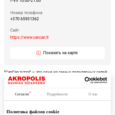
I-VII 10:00-21:00
Номер телефона
+370 65931362
Сайт
https://www.cancan.lt
Показать на карте
"CanCan pizza" — это одна из самых популярных сетей
ресторанов в Литве. В ресторанах "CanCan pizza" Вы
можете попробовать почти 40 разных видов пиццы и
более 70 других блюд: попробовать разные закуски и
Согласие
Подробности
О нас
салаты, заказать горячие блюда из рыбы, курицы,
мяса или мучные изделия, а так же наслаждаться
изысканными десертами. Ассортимент постоянно
Политика файлов cookie