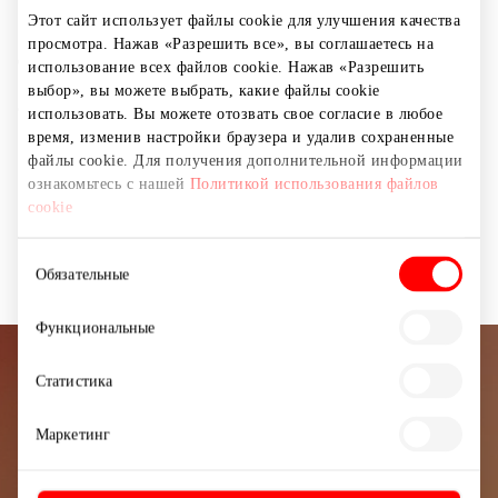
пополняется новинками сезона, для тех, кто спешит и
Этот сайт использует файлы cookie для улучшения качества
предпочетает быстро пообедать — предлагаем
просмотра. Нажав «Разрешить все», вы соглашаетесь на
дневные обеды из раздела "Быстрое меню", а наших
использование всех файлов cookie. Нажав «Разрешить
маленьких посетителей ждёт "Детское меню" —
выбор», вы можете выбрать, какие файлы cookie
специальные блюда, конкурсы и призы.
использовать. Вы можете отозвать свое согласие в любое
время, изменив настройки браузера и удалив сохраненные
файлы cookie. Для получения дополнительной информации
Бизнес-ланч
Пиццерии
Рестораны
ознакомьтесь с нашей
Политикой использования файлов
cookie
Рестораны и кафе
Выбор
Обязательные
согласия
Функциональные
Подписывайтесь на рассылку
Статистика
новостей
Маркетинг
Узнайте первыми о лучших предложениях,
мероприятиях и самой свежей информации от