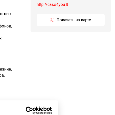
http://case4you.lt
естных
Показать на карте
фонов,
х
азине,
ов.