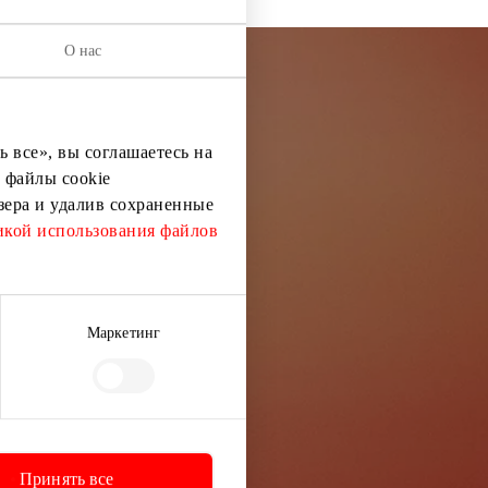
О нас
остей
 все», вы соглашаетесь на
 файлы cookie
ей информации
узера и удалив сохраненные
кой использования файлов
Маркетинг
Принять все