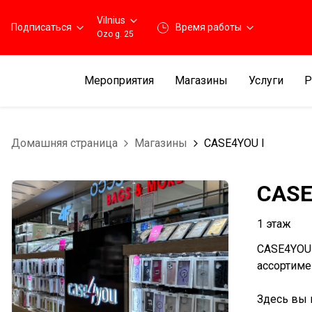
Vilnius
Подписаться
Время работы
Ozo g. 25
Мероприятия
Магазины
Услуги
Р
Домашняя страница
Магазины
CASE4YOU I
CASE
1 этаж
CASE4YOU 
ассортиме
Здесь вы 