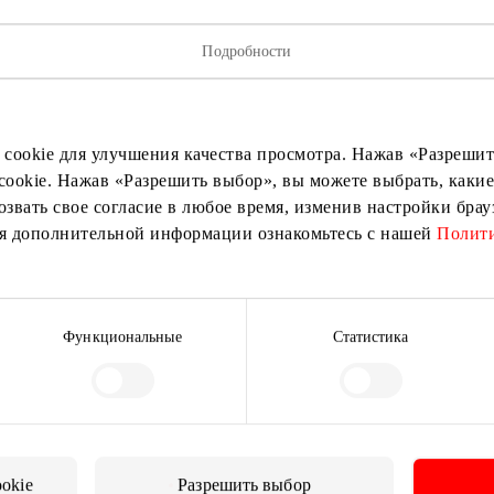
Подробности
исывайтесь на рассылку нов
 cookie для улучшения качества просмотра. Нажав «Разрешить
cookie. Нажав «Разрешить выбор», вы можете выбрать, какие
ыми о лучших предложениях, мероприятиях и самой свеж
озвать свое согласие в любое время, изменив настройки бра
от торгового центра AKROPOLIS.
ия дополнительной информации ознакомьтесь с нашей
Полити
Функциональные
Статистика
Подписаться
Подписываясь на рассылку, вы подтверждаете, что
вам исполнилось 13 лет.
ookie
Разрешить выбор