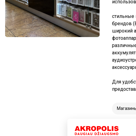
использов
стильные 
брендов (B
широкий а
фотоаппар
различные
аккумулят
аудиоустро
аксессуары
Для удобс
предостав
Магазин