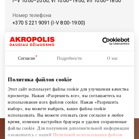
I–V 10:00–20:00; VI 10:00–19:00; VII 10:00–18:00
Номер телефона
+370 5 221 9091 (I-V 8:00-19:00)
Сайт
https://www.citadele.lt
Согласие
Подробности
О нас
Показать на карте
Политика файлов cookie
Этот сайт использует файлы cookie для улучшения качества
Банки, быстрые кредиты
Услуги
просмотра. Нажав «Разрешить все», вы соглашаетесь на
использование всех файлов cookie. Нажав «Разрешить
выбор», вы можете выбрать, какие файлы cookie
использовать. Вы можете отозвать свое согласие в любое
время, изменив настройки браузера и удалив сохраненные
файлы cookie. Для получения дополнительной информации
Подписывайтесь на рассылку
ознакомьтесь с нашей
Политикой использования файлов