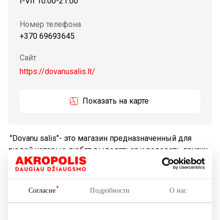
I-VII 10:00-21:00
Номер телефона
+370 69693645
Сайт
https://dovanusalis.lt/
Показать на карте
"Dovanu salis"- это магазин предназначенный для
людей,которые любят выделяться и радовать других
оригинальностью. Из широково ассортимента товаров
выберeте подарок для мамы,папы, лучшему другу и
даже своему боссу. На любой случай можем
Согласие
Подробности
О нас
изгатовить ФУТБОЛКИ, которые производим на
месте. Оригинальные надписи или картинки памогут