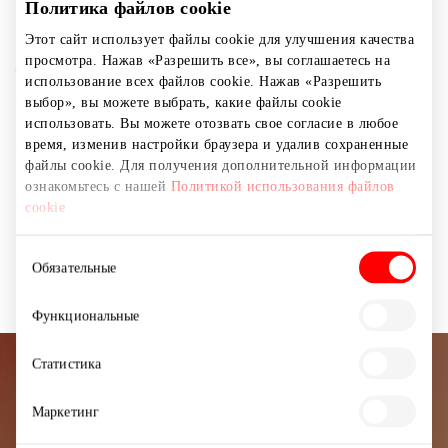
Вам не только раскрыть свой характер, но и нося их
Политика файлов cookie
всегда останетесь замеченным. А также на месте
Этот сайт использует файлы cookie для улучшения качества
можете сделать КРУЖКИ с нужной фотографией или
просмотра. Нажав «Разрешить все», вы соглашаетесь на
текстом. Если немного используете фантазию,
использование всех файлов cookie. Нажав «Разрешить
сможете удевить своих близких нетрадиционным и
выбор», вы можете выбрать, какие файлы cookie
персонализированным подарком из наших
использовать. Вы можете отозвать свое согласие в любое
фотоподарков и услугой гравировки. Посетите нас, а
время, изменив настройки браузера и удалив сохраненные
файлы cookie. Для получения дополнительной информации
приятное обслуживание заставит Вас вернуться
ознакомьтесь с нашей
Политикой использования файлов
снова!
cookie
Выбор
Магазины
Подарки
Обязательные
согласия
Функциональные
Статистика
Подписывайтесь на рассылку
Маркетинг
новостей