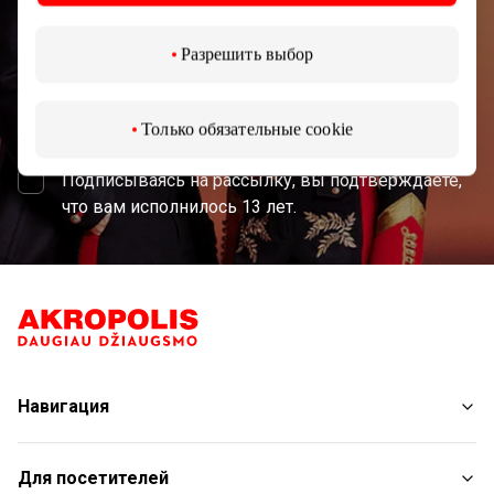
Разрешить выбор
Подписаться
Только обязательные cookie
Подписываясь на рассылку, вы подтверждаете,
что вам исполнилось 13 лет.
Навигация
Магазины
Для посетителей
Услуги