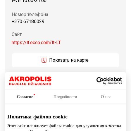
I-VII 10:00-21:00
Номер телефона
+370 67186029
Сайт
https://lt.ecco.com/lt-LT
Показать на карте
ECCO — страстные производители обуви. Мы
постоянно пытаемся отказаться от установленных
норм, мы стремимся произвести впечатление и хотим
Согласие
Подробности
О нас
создать инновационные модели и продукты, без
каких-либо компромиссов в отношении качества и
Политика файлов cookie
комфорта, составляющие стержень каждого изделия
общества ЕССО по отношению к деятельности нашего
Этот сайт использует файлы cookie для улучшения качества