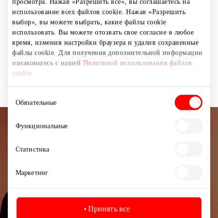
общества. Мы не стремимся быть самыми крупными,
просмотра. Нажав «Разрешить все», вы соглашаетесь на
хотим стать самыми лучшими.
использование всех файлов cookie. Нажав «Разрешить
выбор», вы можете выбрать, какие файлы cookie
использовать. Вы можете отозвать свое согласие в любое
время, изменив настройки браузера и удалив сохраненные
Магазины
Обувь и галантерея
файлы cookie. Для получения дополнительной информации
ознакомьтесь с нашей
Политикой использования файлов
Товары для детей
cookie
Выбор
Обязательные
согласия
Функциональные
Подписывайтесь на рассылку
новостей
Статистика
Узнайте первыми о лучших предложениях,
Маркетинг
мероприятиях и самой свежей информации от
торгового центра AKROPOLIS.
Принять все