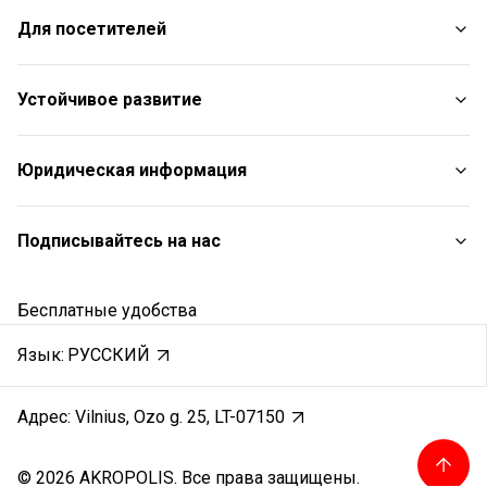
Магазины
Для посетителей
Услуги
Рестораны
План торгового центра
Устойчивое развитие
С животными
Контакты
Отчет об устойчивом развитии
Юридическая информация
Aкции
Цели в области устойчивого развития
Подарочная карта
Политики устойчивого развития
Правила торгового центра
Подписывайтесь на нас
Карьера
Политика файлов cookie
Отзывы
Политика конфиденциальности
Instagram
Бесплатные удобства
Правила подарочной карты
Facebook
Защита заявителей
YouTube
Язык:
РУССКИЙ
Запись звонков
Адрес: Vilnius, Ozo g. 25, LT-07150
© 2026 AKROPOLIS. Все права защищены.