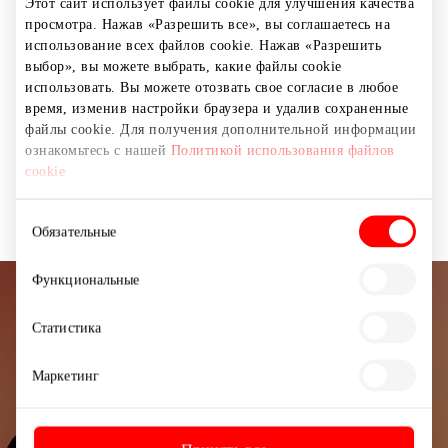
уникальный ассортимент продуктов для красоты,
Этот сайт использует файлы cookie для улучшения качества
истинно привлекательные цены и приятное
просмотра. Нажав «Разрешить все», вы соглашаетесь на
использование всех файлов cookie. Нажав «Разрешить
обслуживание с индивидуальным подходом. Изо дня
выбор», вы можете выбрать, какие файлы cookie
в день мы делаем всė, чтоб имя EUROKOS нашим
использовать. Вы можете отозвать свое согласие в любое
клинетам приносили самые лучшие емоции и
время, изменив настройки браузера и удалив сохраненные
удоволствие от покупок.
файлы cookie. Для получения дополнительной информации
ознакомьтесь с нашей
Политикой использования файлов
cookie
Косметика и парфюмерия
Магазины
Выбор
Обязательные
согласия
Функциональные
Подписывайтесь на рассылку
Статистика
новостей
Маркетинг
Узнайте первыми о лучших предложениях,
мероприятиях и самой свежей информации от
торгового центра AKROPOLIS.