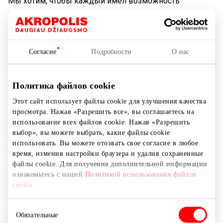
Мы хотим, чтобы каждый имел возможность
подчеркнуть свою индивидуальность
выразительными, высококачественными и в то же
время доступными по цене украшениями, поэтому
открыты для всех, кто их ценит и желает обнаружить
Согласие
Подробности
О нас
для себя что-то новое в бескрайнем мире ювелирных
изделий.
Политика файлов cookie
Мы поможем порадовать себя и других, отыскав
Этот сайт использует файлы cookie для улучшения качества
подходящие символы для особенных моментов
просмотра. Нажав «Разрешить все», вы соглашаетесь на
жизни, ведь самая большая ценность GIVEN –
использование всех файлов cookie. Нажав «Разрешить
человек. Дерзайте и экспериментируйте! Мы столь
выбор», вы можете выбрать, какие файлы cookie
использовать. Вы можете отозвать свое согласие в любое
же многолики, как и наши клиенты.
время, изменив настройки браузера и удалив сохраненные
файлы cookie. Для получения дополнительной информации
Ассортимент услуг GIVEN широк и разнообразен:
ознакомьтесь с нашей
Политикой использования файлов
большой выбор ювелирных изделий, беспроцентная
cookie
рассрочка, обмен золота, возможность приобрести
подарочные карты, а также ювелирный сервис
Выбор
Goldwork и услуга гравировки.
Обязательные
согласия