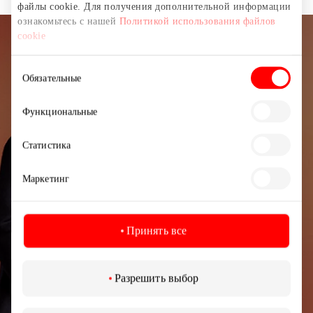
файлы cookie. Для получения дополнительной информации
ознакомьтесь с нашей
Политикой использования файлов
cookie
Подписывайтесь на рассылку
Выбор
новостей
Обязательные
согласия
Узнайте первыми о лучших предложениях,
Функциональные
мероприятиях и самой свежей информации от
торгового центра AKROPOLIS.
Статистика
Маркетинг
Принять все
Подписаться
Разрешить выбор
Подписываясь на рассылку, вы подтверждаете,
что вам исполнилось 13 лет.