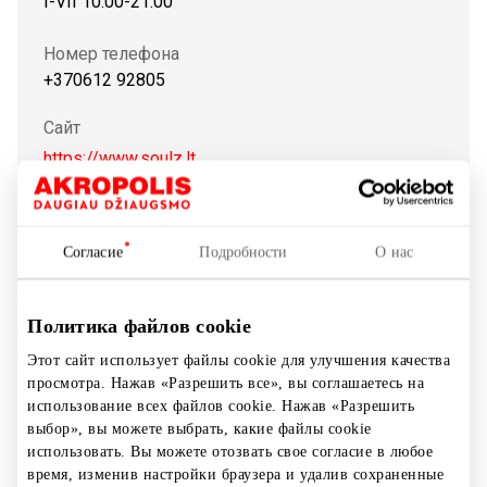
I-VII 10:00-21:00
Номер телефона
+370612 92805
Сайт
https://www.soulz.lt
Показать на карте
Согласие
Подробности
О нас
The HUGO collection is designed for women and men who
Политика файлов cookie
take their own approach to style, offering a full range of
tailoring and casual pieces with fashion-forward attitude.
Этот сайт использует файлы cookie для улучшения качества
просмотра. Нажав «Разрешить все», вы соглашаетесь на
использование всех файлов cookie. Нажав «Разрешить
Магазины
Одежда
выбор», вы можете выбрать, какие файлы cookie
использовать. Вы можете отозвать свое согласие в любое
время, изменив настройки браузера и удалив сохраненные