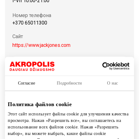
I-VII 10:00-21:00
Номер телефона
+370 65011300
Сайт
https://www.jackjones.com
Показать на карте
Согласие
Подробности
О нас
Jack & Jones — всемирно известный и любимый
бренд предлагает стильную одежду, обувь и
аксессуары, даже самый требовательный муж Jack &
Политика файлов cookie
Jones не только одежда, но и уникальный образ
Этот сайт использует файлы cookie для улучшения качества
жизни отражает философию, что мода чувствовать и
просмотра. Нажав «Разрешить все», вы соглашаетесь на
уникальный стиль создания мужчин.
использование всех файлов cookie. Нажав «Разрешить
выбор», вы можете выбрать, какие файлы cookie