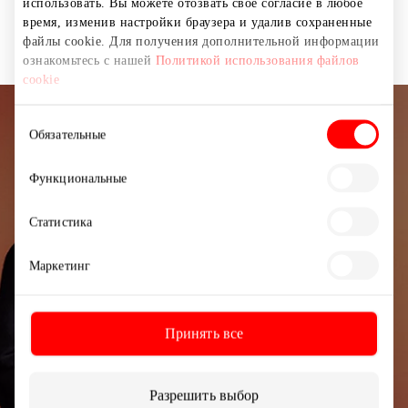
использовать. Вы можете отозвать свое согласие в любое
Магазины
Одежда
время, изменив настройки браузера и удалив сохраненные
файлы cookie. Для получения дополнительной информации
ознакомьтесь с нашей
Политикой использования файлов
cookie
Выбор
Подписывайтесь на рассылку
Обязательные
согласия
новостей
Функциональные
Узнайте первыми о лучших предложениях,
Статистика
мероприятиях и самой свежей информации от
торгового центра AKROPOLIS.
Маркетинг
Принять все
Подписаться
Разрешить выбор