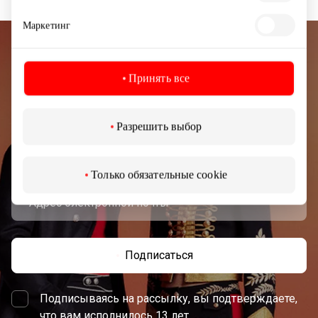
Маркетинг
Подписывайтесь на рассылку
Принять все
новостей
Узнайте первыми о лучших предложениях,
Разрешить выбор
мероприятиях и самой свежей информации от
торгового центра AKROPOLIS.
Только обязательные cookie
Подписаться
Подписываясь на рассылку, вы подтверждаете,
что вам исполнилось 13 лет.