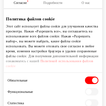
ваших любимых джинсов. Носите одежду марки
Согласие
Подробности
О нас
Wrangler и будьте готовы ко всему. Lee – это ведущий
американский джинсовый бренд, уже на протяжении
многих лет славящийся многочисленными
Политика файлов cookie
инновациями в мире джинсовой одежды. Lee создал
Этот сайт использует файлы cookie для улучшения качества
первый комбинезон в 1911 году, изобрел джинсы,
просмотра. Нажав «Разрешить все», вы соглашаетесь на
застегивающиеся на молнию,а также первую в
использование всех файлов cookie. Нажав «Разрешить
истории облегающую джинсовую куртку. Ручная
выбор», вы можете выбрать, какие файлы cookie
работа и высокое качество являются стандартами
использовать. Вы можете отозвать свое согласие в любое
марки с 1889 года, когда Генри Дэвид Ли (основатель)
время, изменив настройки браузера и удалив сохраненные
файлы cookie. Для получения дополнительной информации
провозгласил эти ценности основополагающими для
ознакомьтесь с нашей
Политикой использования файлов
марки Lee. Последние 125 лет Lee является
cookie
синонимом мастерства и качества, гарантией
отличного кроя, высококачественной ткани и
Выбор
простого, но единственного в своем роде, пошива.
Обязательные
согласия
Функциональные
Магазины
Одежда
Статистика