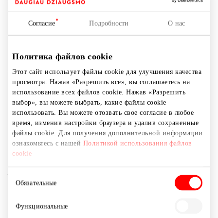
ограничений 24/7 и всегда дружелюбная атмосфера.
Тебя ждёт:
Согласие
Подробности
О нас
🍋 первая зона тренировок HYROX;
🍋 энергичные групповые тренировки;
Политика файлов cookie
🍋 функциональный зал с современным
оборудованием;
Этот сайт использует файлы cookie для улучшения качества
🍋 современные раздевалки и сауна;
просмотра. Нажав «Разрешить все», вы соглашаетесь на
использование всех файлов cookie. Нажав «Разрешить
🍋 зона RECOVERY: массажёр Roll-Shaper,
выбор», вы можете выбрать, какие файлы cookie
гидромассажное кресло и красный свет;
использовать. Вы можете отозвать свое согласие в любое
🍋 зона REFRESH с питьевой водой, аппаратом YANGA с
время, изменив настройки браузера и удалив сохраненные
витаминной водой и автоматом с протеиновыми
файлы cookie. Для получения дополнительной информации
коктейлями.
ознакомьтесь с нашей
Политикой использования файлов
cookie
LEMON GYM в ТЦ Akropolis – удобное решение для
твоего дня: рядом с домом, работой или между
Выбор
Обязательные
встречами.
согласия
Полюби спорт вместе с LEMON GYM! 🍋
Функциональные