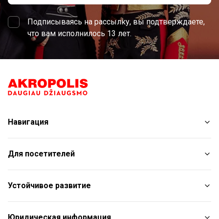
Подписываясь на рассылку, вы подтверждаете,
что вам исполнилось 13 лет.
Навигация
Магазины
Для посетителей
Услуги
Рестораны
План торгового центра
Устойчивое развитие
С животными
Контакты
Отчет об устойчивом развитии
Юридическая информация