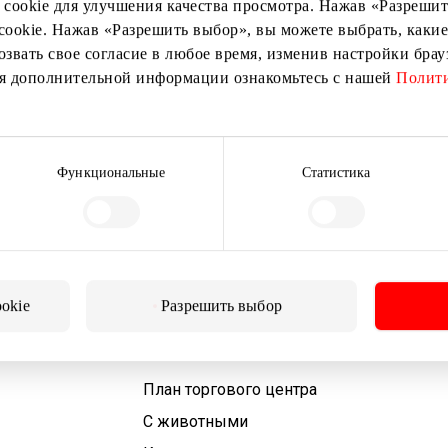
 cookie для улучшения качества просмотра. Нажав «Разрешить
cookie. Нажав «Разрешить выбор», вы можете выбрать, какие
озвать свое согласие в любое время, изменив настройки бра
ия дополнительной информации ознакомьтесь с нашей
Полити
Подписаться
Подписываясь на рассылку, вы подтверждаете, что
вам исполнилось 13 лет.
Функциональные
Статистика
ookie
Разрешить выбор
Для посетителей
План торгового центра
С животными