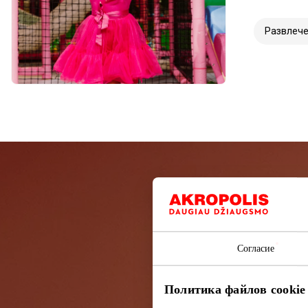
Развлеч
Подп
Узнайте перв
Согласие
Политика файлов cookie