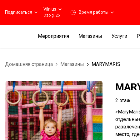
Vilnius
Подписаться
Время работы
Ozo g. 25
Мероприятия
Магазины
Услуги
Р
Домашняя страница
Магазины
MARYMARIS
MAR
2 этаж
«MaryMari
отдельные
развлечен
место, гд