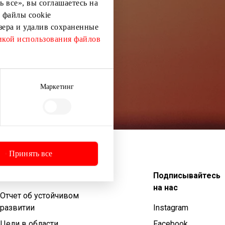
 все», вы соглашаетесь на
 файлы cookie
узера и удалив сохраненные
кой использования файлов
Маркетинг
Принять все
Устойчивое развитие
Подписывайтесь
на нас
Отчет об устойчивом
развитии
Instagram
Цели в области
Facebook