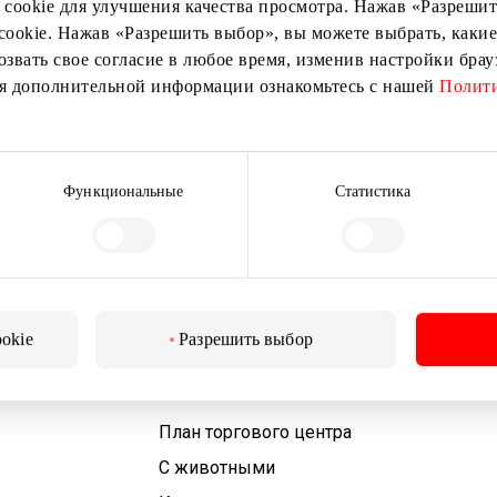
 cookie для улучшения качества просмотра. Нажав «Разрешить
cookie. Нажав «Разрешить выбор», вы можете выбрать, какие
озвать свое согласие в любое время, изменив настройки бра
ия дополнительной информации ознакомьтесь с нашей
Полити
Подписаться
Подписываясь на рассылку, вы подтверждаете, что
вам исполнилось 13 лет.
Функциональные
Статистика
ookie
Разрешить выбор
Для посетителей
План торгового центра
С животными