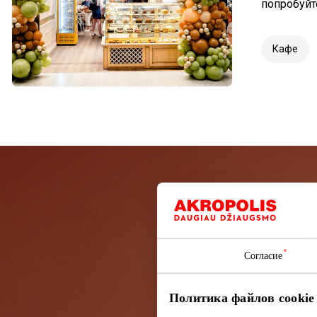
попробуйт
Кафе
Подп
Узнайте перв
Согласие
Политика файлов cookie