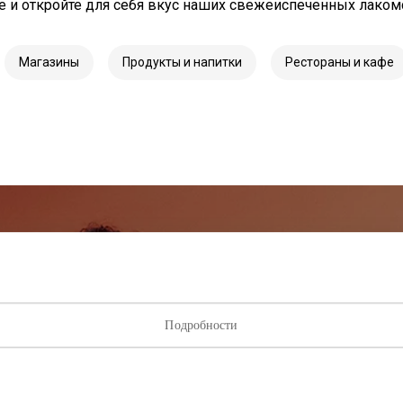
е и откройте для себя вкус наших свежеиспеченных лаком
Магазины
Продукты и напитки
Рестораны и кафе
исывайтесь на рассылку нов
ыми о лучших предложениях, мероприятиях и самой свеж
Подробности
от торгового центра AKROPOLIS.