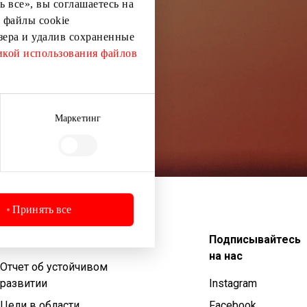
 все», вы соглашаетесь на
 файлы cookie
узера и удалив сохраненные
кой использования файлов
Маркетинг
Принять все
Устойчивое развитие
Подписывайтесь
на нас
Отчет об устойчивом
развитии
Instagram
Цели в области
Facebook