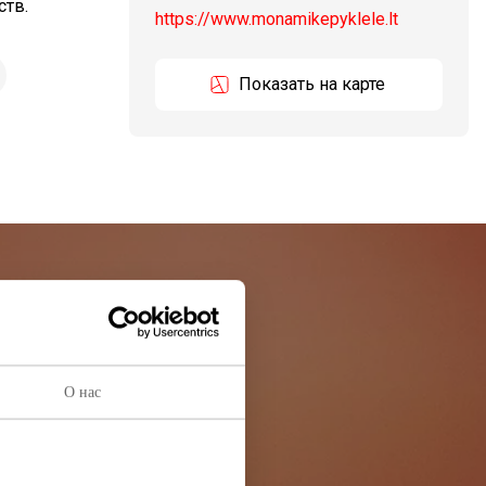
ств.
https://www.monamikepyklele.lt
Показать на карте
остей
ей информации
О нас