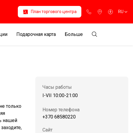
План торгового центра
RU
ции
Подарочная карта
Больше
Часы работы
I-VII 10:00-21:00
не только
Номер телефона
няя
+370 68580220
ь нашей
 заходите,
Сайт