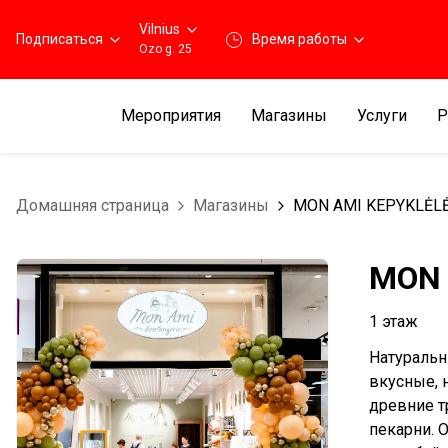
Vilnius
Подписаться
Время работы
Ozo g. 25
Мероприятия
Магазины
Услуги
Р
Домашняя страница
Магазины
MON AMI KEPYKLĖL
MON 
1 этаж
Натуральн
вкусные, 
древние т
пекарни. О