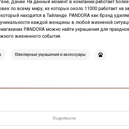
гене, Дании. На данный момент в компании работает более
овек по всему миру, из которых около 11000 работает на з
который находится в Тайланде. PANDORA как брэнд удиляе
уникальности каждой женщины в любой жизненой ситуац
 магазинах PANDORA можно найти украшения для праздно
жного жизненного события.
ы
Ювелирные украшения и аксессуары
исывайтесь на рассылку нов
Подробности