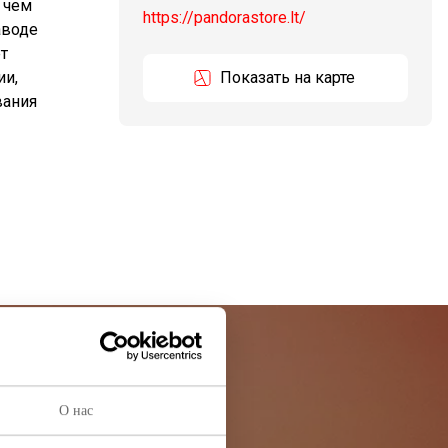
 чем
https://pandorastore.lt/
аводе
т
ии,
Показать на карте
вания
остей
О нас