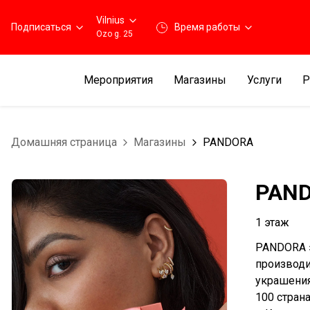
Vilnius
Подписаться
Время работы
Ozo g. 25
Мероприятия
Магазины
Услуги
Р
Домашняя страница
Магазины
PANDORA
PAN
1 этаж
PANDORA э
производи
украшения
100 стран