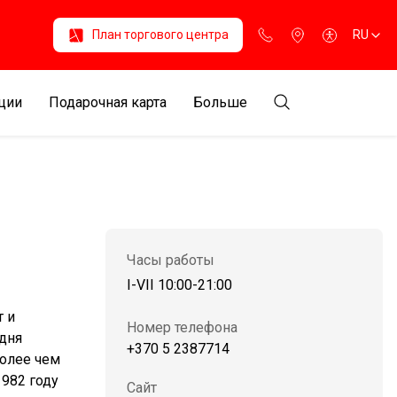
План торгового центра
RU
ции
Подарочная карта
Больше
Часы работы
I-VII 10:00-21:00
 и
Номер телефона
дня
+370 5 2387714
олее чем
1982 году
Сайт