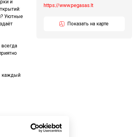
рки и
https://www.pegasas.lt
ткрытий:
бя? Уютные
оздаёт
Показать на карте
 всегда
приятно
дь каждый