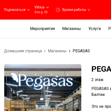
Vilnius
Подписаться
Время работы
Ozo g. 25
Мероприятия
Магазины
Услуги
Р
Домашняя страница
Магазины
PEGASAS
PEG
2 этаж
PEGASAS в
Балтии.
Это не пр