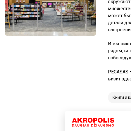
окружают 
множество
может быт
детали для
настроени
И вы нико
рядом, вс
побеседую
PEGASAS –
визит зде
Книги и 