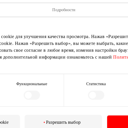
Подробности
исывайтесь на рассылку нов
 cookie для улучшения качества просмотра. Нажав «Разрешить
ыми о лучших предложениях, мероприятиях и самой свеж
cookie. Нажав «Разрешить выбор», вы можете выбрать, какие
от торгового центра AKROPOLIS.
озвать свое согласие в любое время, изменив настройки бра
ия дополнительной информации ознакомьтесь с нашей
Полити
Функциональные
Статистика
Подписаться
Подписываясь на рассылку, вы подтверждаете, что
вам исполнилось 13 лет.
ookie
Разрешить выбор