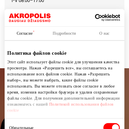
I-V 08:00–17:00
Показать на карте
Согласие
Подробности
О нас
Другие услуги
Услуги
Политика файлов cookie
Этот сайт использует файлы cookie для улучшения качества
просмотра. Нажав «Разрешить все», вы соглашаетесь на
использование всех файлов cookie. Нажав «Разрешить
выбор», вы можете выбрать, какие файлы cookie
Подписывайтесь на рассылку
использовать. Вы можете отозвать свое согласие в любое
новостей
время, изменив настройки браузера и удалив сохраненные
файлы cookie. Для получения дополнительной информации
ознакомьтесь с нашей
Политикой использования файлов
Узнайте первыми о лучших предложениях,
cookie
мероприятиях и самой свежей информации от
торгового центра AKROPOLIS.
Выбор
Обязательные