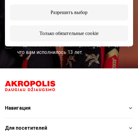
Разрешить выбор
Подписаться
Только обязательные cookie
Подписываясь на рассылку, вы подтверждаете,
что вам исполнилось 13 лет.
Навигация
Магазины
Для посетителей
Услуги