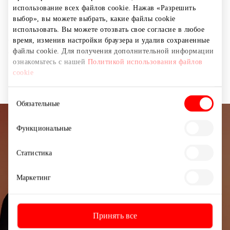
Пусть ваше лето будет ярким! А вопросами
использование всех файлов cookie. Нажав «Разрешить
экипировки займётся CHESTER. Самые актуальные
выбор», вы можете выбрать, какие файлы cookie
модели сезона — стильные сумки, удобные кеды,
использовать. Вы можете отозвать свое согласие в любое
оригинальные сабо и балетки — уже ждут вас со
время, изменив настройки браузера и удалив сохраненные
файлы cookie. Для получения дополнительной информации
скидками до 50%. Время приобрести то, о чём давно
ознакомьтесь с нашей
Политикой использования файлов
мечтали.
cookie
Выбор
Обязательные
согласия
Функциональные
Подписывайтесь на рассылку
новостей
Статистика
Узнайте первыми о лучших предложениях,
Маркетинг
мероприятиях и самой свежей информации от
торгового центра AKROPOLIS.
Принять все