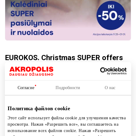
EUROKOS. Christmas SUPER offers
and discounts!
1 этаж
Согласие
Подробности
О нас
Акция длится:
С 2025.11.25
до
2026.01.01
Политика файлов cookie
Этот сайт использует файлы cookie для улучшения качества
Показать на карте
просмотра. Нажав «Разрешить все», вы соглашаетесь на
использование всех файлов cookie. Нажав «Разрешить