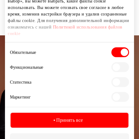
выбор», вы можете выбрать, какие файлы cookie
использовать. Вы можете отозвать свое согласие в любое
Discounts up to — 50 %!
время, изменив настройки браузера и удалив сохраненные
файлы cookie. Для получения дополнительной информации
ознакомьтесь с нашей
Политикой использования файлов
cookie
Выбор
Подписывайтесь на рассылку
Обязательные
согласия
новостей
Функциональные
Узнайте первыми о лучших предложениях,
Статистика
мероприятиях и самой свежей информации от
торгового центра AKROPOLIS.
Маркетинг
Принять все
Подписаться