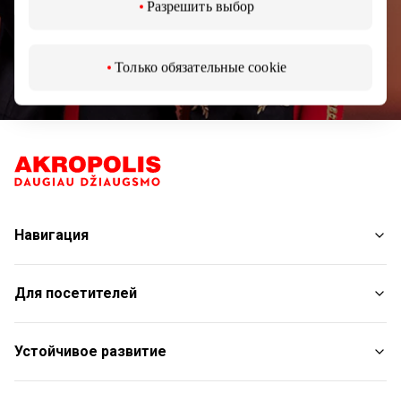
Разрешить выбор
Подписываясь на рассылку, вы подтверждаете,
Только обязательные cookie
что вам исполнилось 13 лет.
Навигация
Магазины
Для посетителей
Услуги
Рестораны
План торгового центра
Устойчивое развитие
С животными
Контакты
Отчет об устойчивом развитии