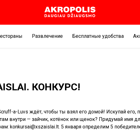
естораны
Развлечение
Бесплатные удобства
Aк
AISLAI. КОНКУРС!
cruff-a-Luvs ждёт, чтобы ты взял его домой! Искупай его, 
о там внутри — зайчик, котёнок или щенок? Придумай имя д
ам: konkursai@xszaislai.lt. 5 января определим 5 победител