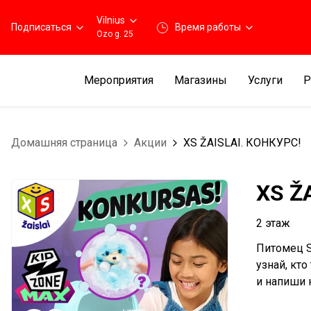
Vilnius
Подписаться
Время работы
Ozo g. 25
Мероприятия
Магазины
Услуги
Р
Домашняя страница
Aкции
XS ŽAISLAI. КОНКУРС!
XS Ž
2 этаж
Питомец S
узнай, кт
и напиши н