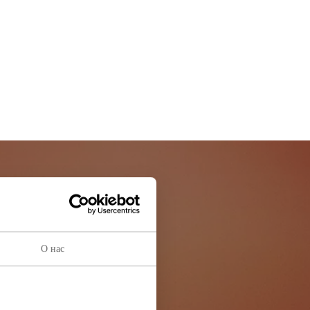
остей
ей информации
О нас