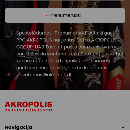
Prenumeruoti
Spustelėdamas „Prenumeruoti“ sutinki gauti
PPC AKROPOLIS naujienas. Dėl to AKROPOLIS
GROUP, UAB Tavo el. pašto duomenis tvarkys
naujienlaiškių siuntimo tikslu. Sutikimą galėsi bet
kuriuo metu atšaukti, spaudžiant nuorodą
gautame naujienlaiškyje arba kreipiantis
privatumas@akropolis.lt.
Navigacija