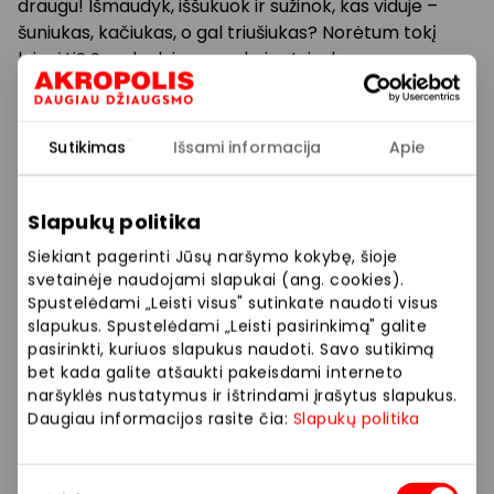
draugu! Išmaudyk, iššukuok ir sužinok, kas viduje –
šuniukas, kačiukas, o gal triušiukas? Norėtum tokį
laimėti? Sugalvok jam vardą ir atsiųsk mums:
konkursai@xszaislai.lt
! Sausio 5 d. paskelbsime 5
laimėtojus!
Sutikimas
Išsami informacija
Apie
Prekybos ir pramogų centre „AKROPOLIS“
veikiančios parduotuvės ir paslaugų teikėjai
Slapukų politika
savarankiškai nustato taikomas nuolaidas, jų
Siekiant pagerinti Jūsų naršymo kokybę, šioje
dydžius bei kitas aktualias sąlygas.
svetainėje naudojami slapukai (ang. cookies).
Spustelėdami „Leisti visus" sutinkate naudoti visus
Stengiamės kuo tiksliau pateikti aktualią
slapukus. Spustelėdami „Leisti pasirinkimą" galite
informaciją, tačiau, jei kyla neatitikimų tarp mūsų
pasirinkti, kuriuos slapukus naudoti. Savo sutikimą
tinklalapyje pateiktos informacijos ir faktinės
bet kada galite atšaukti pakeisdami interneto
informacijos parduotuvėje ar paslaugų teikimo
naršyklės nustatymus ir ištrindami įrašytus slapukus.
vietoje, visada vadovaukitės tuo, kas nurodyta
Daugiau informacijos rasite čia:
Slapukų politika
konkrečioje parduotuvėje ar paslaugų teikimo
vietoje.
Sutikimo