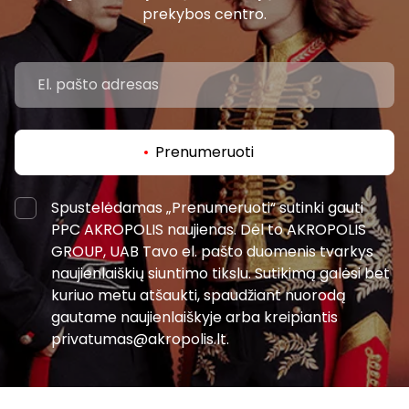
prekybos centro.
Prenumeruoti
Spustelėdamas „Prenumeruoti“ sutinki gauti
PPC AKROPOLIS naujienas. Dėl to AKROPOLIS
GROUP, UAB Tavo el. pašto duomenis tvarkys
naujienlaiškių siuntimo tikslu. Sutikimą galėsi bet
kuriuo metu atšaukti, spaudžiant nuorodą
gautame naujienlaiškyje arba kreipiantis
privatumas@akropolis.lt.