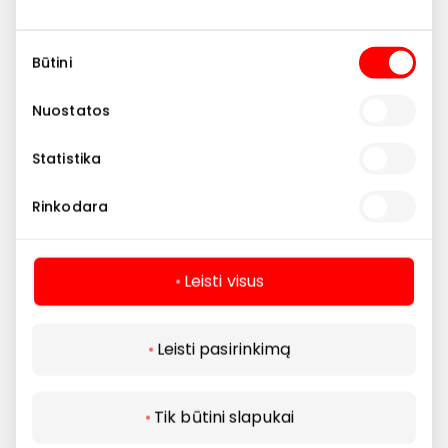
Visi restoranai
Sutikimo
Būtini
pasirinkimas
Nuostatos
Statistika
Rinkodara
Leisti visus
Leisti pasirinkimą
Tik būtini slapukai