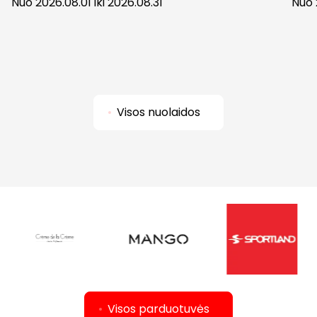
Nuo 2026.08.01 iki 2026.08.31
Nuo 
Visos nuolaidos
Visos parduotuvės