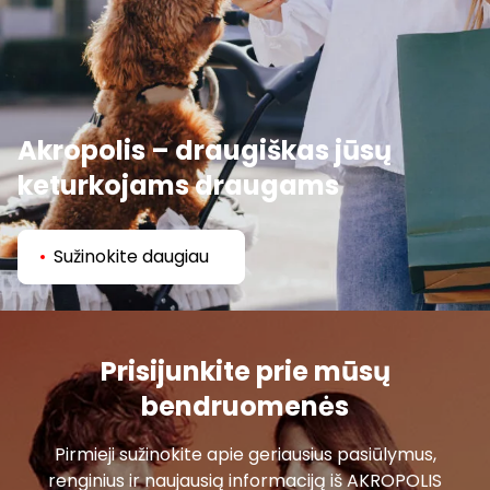
Akropolis – draugiškas jūsų
keturkojams draugams
Sužinokite daugiau
Prisijunkite prie mūsų
bendruomenės
Pirmieji sužinokite apie geriausius pasiūlymus,
renginius ir naujausią informaciją iš AKROPOLIS