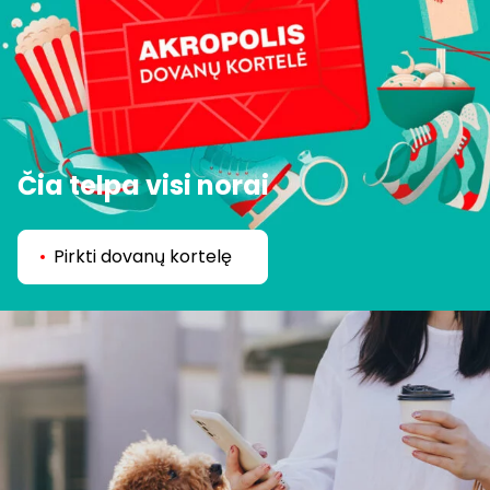
Čia telpa visi norai
Pirkti dovanų kortelę