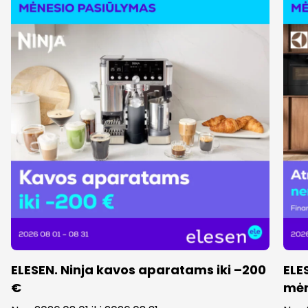
ELESEN. Ninja kavos aparatams iki –200
ELE
€
mėn