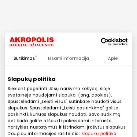
Sutikimas
Išsami informacija
Apie
Slapukų politika
Siekiant pagerinti Jūsų naršymo kokybę, šioje
Restoranai
svetainėje naudojami slapukai (ang. cookies).
Pasaulio virtuvės po
Spustelėdami „Leisti visus" sutinkate naudoti visus
slapukus. Spustelėdami „Leisti pasirinkimą" galite
vienu stogu
pasirinkti, kuriuos slapukus naudoti. Savo sutikimą
bet kada galite atšaukti pakeisdami interneto
naršyklės nustatymus ir ištrindami įrašytus slapukus.
Daugiau informacijos rasite čia:
Slapukų politika