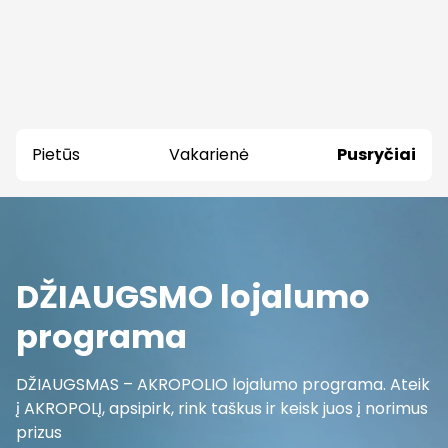
Pietūs
Vakarienė
Pusryčiai
DŽIAUGSMO lojalumo
programa
DŽIAUGSMAS – AKROPOLIO lojalumo programa. Ateik
į AKROPOLĮ, apsipirk, rink taškus ir keisk juos į norimus
prizus