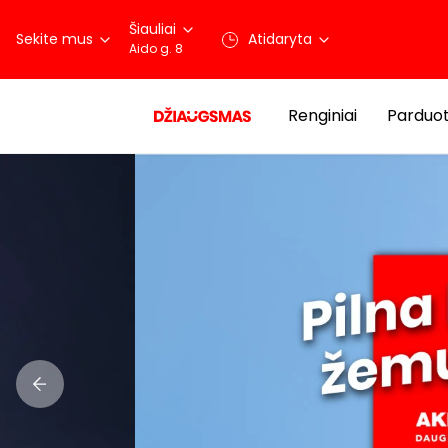
Šiauliai
Sekite mus
Atidaryta
Aido g. 8
Renginiai
Parduo