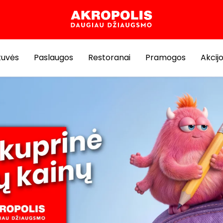
tuvės
Paslaugos
Restoranai
Pramogos
Akcij