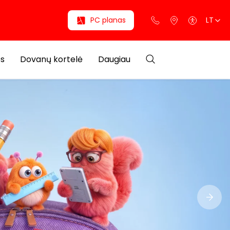
PC planas
LT
os
Dovanų kortelė
Daugiau