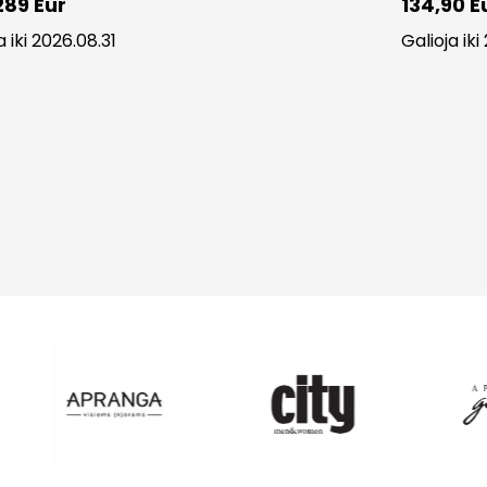
289 Eur
134,90 E
a iki 2026.08.31
Galioja iki