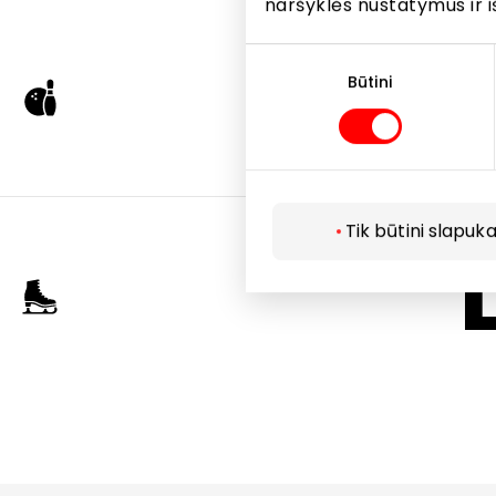
naršyklės nustatymus ir i
Apo
Sutikimo
pasirinkimas
Būtini
Tik būtini slapuka