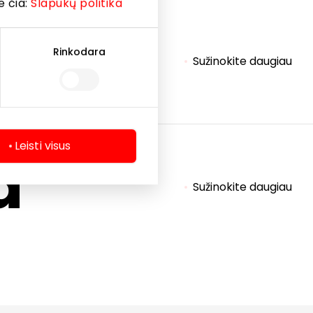
e čia:
Slapukų politika
ngas
Rinkodara
Sužinokite daugiau
Leisti visus
a
Sužinokite daugiau