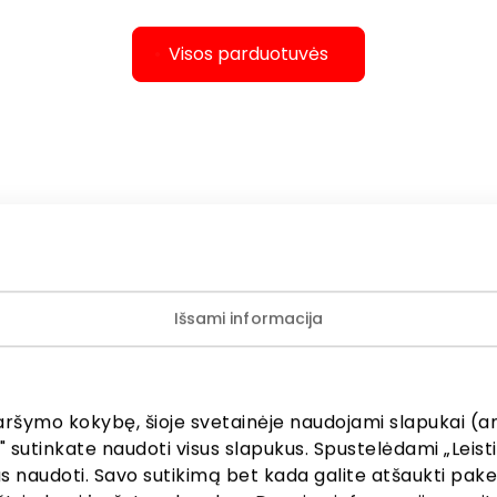
Visos parduotuvės
Pramogos
Išsami informacija
ino teatr
aršymo kokybę, šioje svetainėje naudojami slapukai (an
" sutinkate naudoti visus slapukus. Spustelėdami „Leisti
kus naudoti. Savo sutikimą bet kada galite atšaukti pak