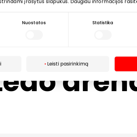
štrindami įrašytus slapukus. Daugiau informacijos rasit
llo bouli
Nuostatos
Statistika
i
Leisti pasirinkimą
Ledo aren