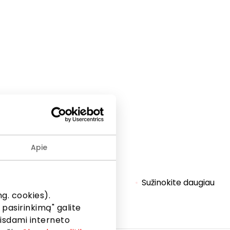
Apie
as
Sužinokite daugiau
g. cookies).
 pasirinkimą" galite
eisdami interneto