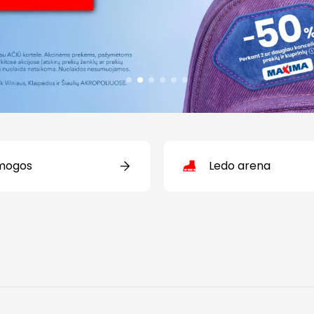
mogos
Ledo arena