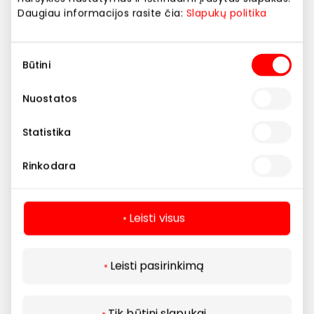
vienu stogu
Daugiau informacijos rasite čia:
Slapukų politika
Sutikimo
Būtini
pasirinkimas
Nuostatos
Statistika
Rinkodara
Leisti visus
Leisti pasirinkimą
Tik būtini slapukai