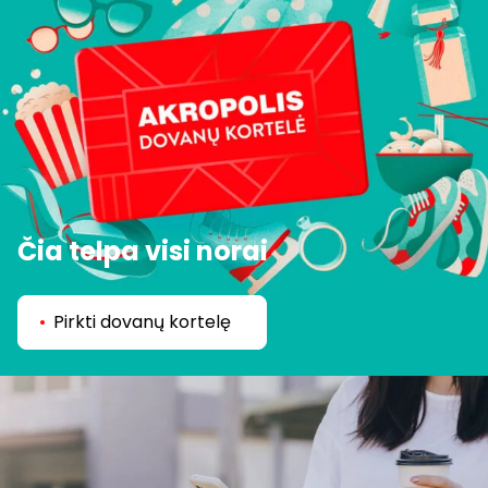
Čia telpa visi norai
Pirkti dovanų kortelę