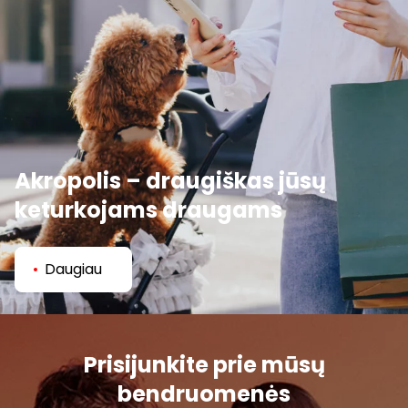
Akropolis – draugiškas jūsų
keturkojams draugams
Daugiau
Prisijunkite prie mūsų
bendruomenės