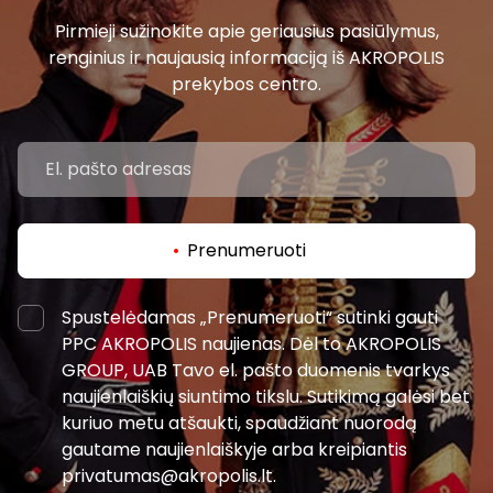
Pirmieji sužinokite apie geriausius pasiūlymus,
renginius ir naujausią informaciją iš AKROPOLIS
prekybos centro.
Prenumeruoti
Spustelėdamas „Prenumeruoti“ sutinki gauti
PPC AKROPOLIS naujienas. Dėl to AKROPOLIS
GROUP, UAB Tavo el. pašto duomenis tvarkys
naujienlaiškių siuntimo tikslu. Sutikimą galėsi bet
kuriuo metu atšaukti, spaudžiant nuorodą
gautame naujienlaiškyje arba kreipiantis
privatumas@akropolis.lt.