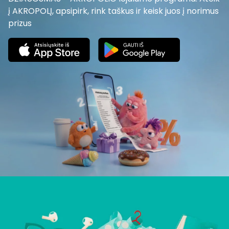
į AKROPOLĮ, apsipirk, rink taškus ir keisk juos į norimus
prizus