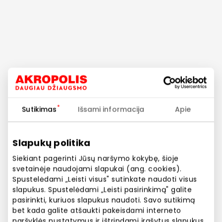
Sutikimas
Išsami informacija
Apie
Slapukų politika
Siekiant pagerinti Jūsų naršymo kokybę, šioje
svetainėje naudojami slapukai (ang. cookies).
Spustelėdami „Leisti visus" sutinkate naudoti visus
slapukus. Spustelėdami „Leisti pasirinkimą" galite
Restoranai
pasirinkti, kuriuos slapukus naudoti. Savo sutikimą
Pasaulio virtuvės po
bet kada galite atšaukti pakeisdami interneto
naršyklės nustatymus ir ištrindami įrašytus slapukus.