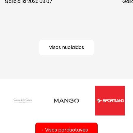
Galioja iki 2026.08.07
Gali
Visos nuolaidos
Visos parduotuvės