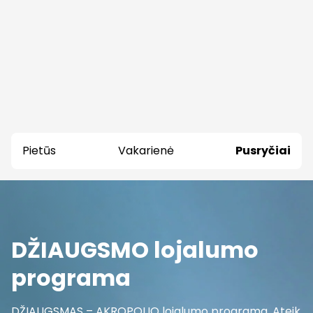
Pietūs
Vakarienė
Pusryčiai
DŽIAUGSMO lojalumo
programa
DŽIAUGSMAS – AKROPOLIO lojalumo programa. Ateik