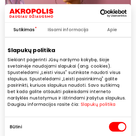
Sutikimas
Išsami informacija
Apie
Birželį švytėk su GIVEN
Slapukų politika
Siekiant pagerinti Jūsų naršymo kokybę, šioje
1 aukštas
svetainėje naudojami slapukai (ang. cookies).
Spustelėdami „Leisti visus" sutinkate naudoti visus
slapukus. Spustelėdami „Leisti pasirinkimą" galite
Akcijos trukmė
pasirinkti, kuriuos slapukus naudoti. Savo sutikimą
Nuo 2026.06.01
iki
2026.06.30
bet kada galite atšaukti pakeisdami interneto
naršyklės nustatymus ir ištrindami įrašytus slapukus.
Daugiau informacijos rasite čia:
Slapukų politika
Rodyti lokaciją žemėlapyje
Sutikimo
Būtini
pasirinkimas
Perkant 1 vnt. GIVEN kolekcijos papuošalą taikoma