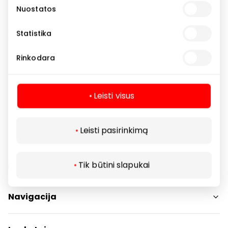
-40%, o perkant 2+ papuošalus – taikoma net -50%
Nuostatos
nuolaida.
Atrask prasmingas dovanas sau ir artimiesiems su
Statistika
GIVEN!
Rinkodara
Pasiūlymas galioja registruotiems klientams,
perkantiems virš 19 Eur. Negalioja prekių
Leisti visus
ženklams.
Leisti pasirinkimą
Tik būtini slapukai
Navigacija
Parduotuvės