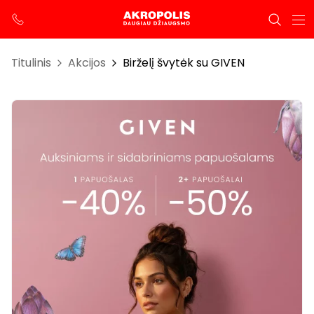
Titulinis
Akcijos
Birželį švytėk su GIVEN