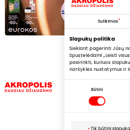
Sutikimas
Slapukų politika
Siekiant pagerinti Jūsų n
Spustelėdami „Leisti visus
pasirinkti, kuriuos slapu
naršyklės nustatymus ir i
Sutikimo
Navigacija
pasirinkimas
Būtini
Parduotuvė
Paslaugos
Restoranai i
Tik būtini slapuka