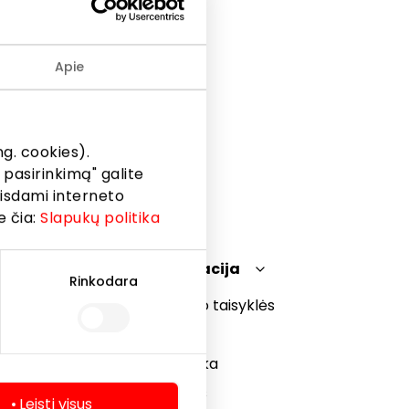
Apie
g. cookies).
 pasirinkimą" galite
eisdami interneto
e čia:
Slapukų politika
Teisinė informacija
Rinkodara
Prekybos centro taisyklės
Slapukų politika
Privatumo politika
Dovanų kortelės
Leisti visus