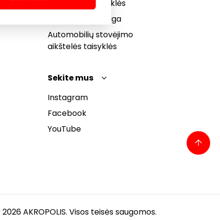
bendrosios taisyklės
Pranešėjų apsauga
Automobilių stovėjimo
aikštelės taisyklės
Sekite mus
Instagram
Facebook
YouTube
 2026 AKROPOLIS. Visos teisės saugomos.