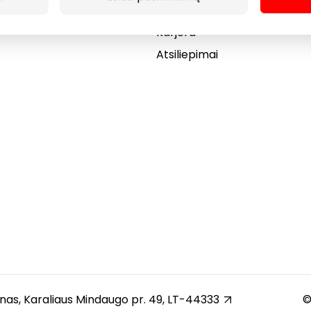
Dovanų kortelė
Karjera
Atsiliepimai
unas, Karaliaus Mindaugo pr. 49, LT-44333
©