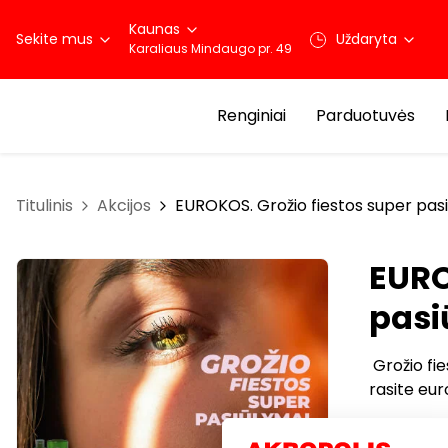
Kaunas
Sekite mus
Uždaryta
Karaliaus Mindaugo pr. 49
Renginiai
Parduotuvės
Titulinis
Akcijos
EUROKOS. Grožio fiestos super pas
EURO
pasi
Grožio fi
rasite eur