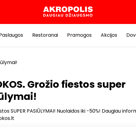
Paslaugos
Restoranai
Pramogos
Akcijos
Dov
iūlymai!
KOS. Grožio fiestos super
ūlymai!
estos SUPER PASIŪLYMAI! Nuolaidos iki -50%! Daugiau infor
okos.lt