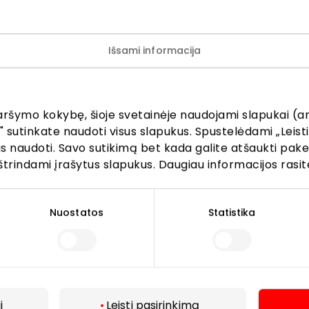
Išsami informacija
aršymo kokybę, šioje svetainėje naudojami slapukai (an
" sutinkate naudoti visus slapukus. Spustelėdami „Leisti
kus naudoti. Savo sutikimą bet kada galite atšaukti pak
štrindami įrašytus slapukus. Daugiau informacijos rasit
Lankytojams
Nuostatos
Statistika
s
PC planas
Draugiški gyvūnams
r kavinės
Kontaktai
Akcijos
i
Leisti pasirinkimą