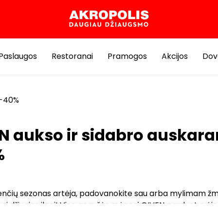
Paslaugos
Restoranai
Pramogos
Akcijos
Dov
 -40%
N aukso ir sidabro auskar
%
švenčių sezonas artėja, padovanokite sau arba mylimam ž
uri džiugins ilgai! Visą gegužės mėnesį GIVEN parduotuvėj
aida auksiniams ir sidabriniams auskarams iš GIVEN