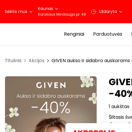
Kaunas
Sekite mus
Uždaryta
Karaliaus Mindaugo pr. 49
Renginiai
Parduotuvės
Titulinis
Akcijos
GIVEN aukso ir sidabro auskarams
GIVE
-40
1 aukštas
Šiltasis 
dovaną, k
-40% nuol