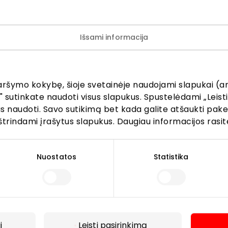
!Atraskite papuošalų pasaulį su GIVEN!
Išsami informacija
aršymo kokybę, šioje svetainėje naudojami slapukai (an
" sutinkate naudoti visus slapukus. Spustelėdami „Leisti
kus naudoti. Savo sutikimą bet kada galite atšaukti pak
štrindami įrašytus slapukus. Daugiau informacijos rasit
Lankytojams
Nuostatos
Statistika
s
PC planas
Draugiški gyvūnams
r kavinės
Kontaktai
Akcijos
i
Leisti pasirinkimą