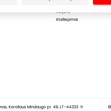
Dovanų kortelė
Karjera
Atsiliepimai
unas, Karaliaus Mindaugo pr. 49, LT-44333
©