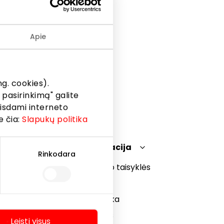
Apie
g. cookies).
 pasirinkimą" galite
eisdami interneto
e čia:
Slapukų politika
Teisinė informacija
Rinkodara
Prekybos centro taisyklės
Slapukų politika
Privatumo politika
Dovanų kortelės
Leisti visus