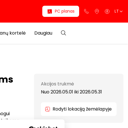
PC planas
LT
anų kortelė
Daugiau
ams
Akcijos trukmė
Nuo 2026.05.01
iki
2026.05.31
Rodyti lokaciją žemėlapyje
mogui
e taikoma