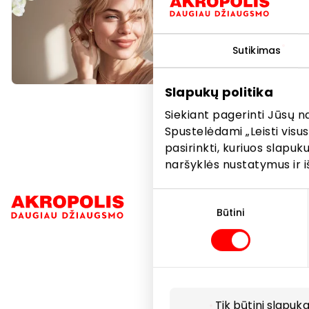
kolekcijos
Sutikimas
Slapukų politika
Siekiant pagerinti Jūsų n
Spustelėdami „Leisti visus
pasirinkti, kuriuos slapu
naršyklės nustatymus ir i
Sutikimo
Navigacija
pasirinkimas
Būtini
Parduotuvė
Paslaugos
Restoranai i
Tik būtini slapuka