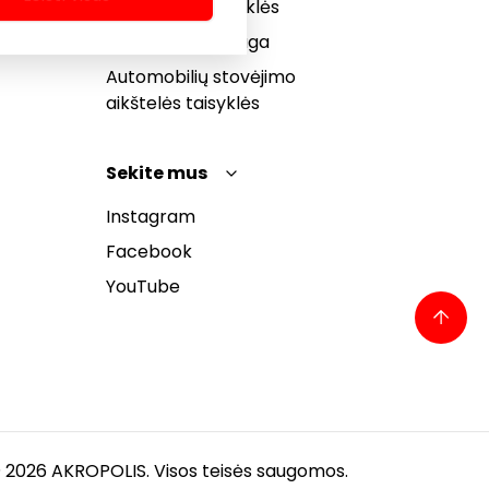
bendrosios taisyklės
Pranešėjų apsauga
Automobilių stovėjimo
aikštelės taisyklės
Sekite mus
Instagram
Facebook
YouTube
 2026 AKROPOLIS. Visos teisės saugomos.