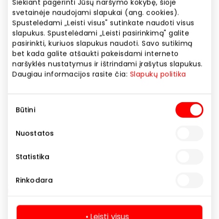
Siekiant pagerinti Jūsų naršymo kokybę, šioje
Svetainės adresas
svetainėje naudojami slapukai (ang. cookies).
https://
Spustelėdami „Leisti visus" sutinkate naudoti visus
slapukus. Spustelėdami „Leisti pasirinkimą" galite
pasirinkti, kuriuos slapukus naudoti. Savo sutikimą
Rodyti lokaciją žemėlapyje
bet kada galite atšaukti pakeisdami interneto
naršyklės nustatymus ir ištrindami įrašytus slapukus.
Daugiau informacijos rasite čia:
Slapukų politika
Šiltuoju metų laiku drabužinė neveikia.
Sutikimo
Būtini
pasirinkimas
Kitos paslaugos
Paslaugos
Nuostatos
Statistika
Rinkodara
Leisti visus