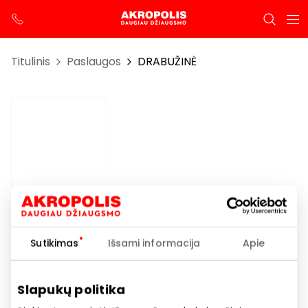
Titulinis
Paslaugos
DRABUŽINĖ
DRABUŽINĖ
Sutikimas
Išsami informacija
Apie
Darbo laikas
I-VII 10.00 – 21.00
Slapukų politika