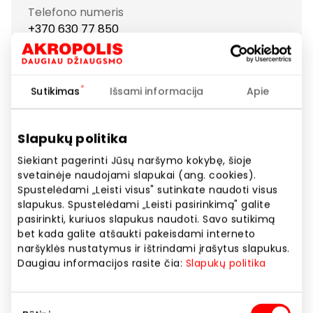
Telefono numeris
+370 630 77 850
Rodyti lokaciją žemėlapyje
Sutikimas
Išsami informacija
Apie
PINKO kviečia moteris nevaržomai išbandyti naujus
stilius, kad jos jaustųsi užtikrintai nenugalimos
Slapukų politika
Siekiant pagerinti Jūsų naršymo kokybę, šioje
PINKO siūlo gaivų drąsių ir šiuolaikiškų kolekcijų
svetainėje naudojami slapukai (ang. cookies).
asortimentą, atitinkantį prabangos kodus už
Spustelėdami „Leisti visus" sutinkate naudoti visus
priimtiną kainą.
slapukus. Spustelėdami „Leisti pasirinkimą" galite
pasirinkti, kuriuos slapukus naudoti. Savo sutikimą
bet kada galite atšaukti pakeisdami interneto
Nuo kasdienės įmantrios išvaizdos iki drąsiausių
naršyklės nustatymus ir ištrindami įrašytus slapukus.
drabužių ir atpažįstamų detalių bei aksesuarų –
Daugiau informacijos rasite čia:
Slapukų politika
kiekvienas daiktas buvo apgalvotas, sukurtas ir
pritaikytas Italijoje, siekiant išryškinti tai, kas yra
geriausia kiekvienoje moteryje.
Sutikimo