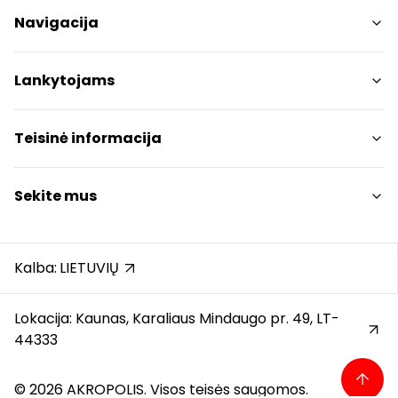
Navigacija
Parduotuvės
Lankytojams
Paslaugos
Restoranai ir kavinės
PC planas
Teisinė informacija
Draugiški gyvūnams
Kontaktai
Prekybos centro taisyklės
Sekite mus
Akcijos
Slapukų politika
Dovanų kortelė
Privatumo politika
Instagram
Karjera
Dovanų kortelės bendrosios taisyklės
Facebook
Kalba:
LIETUVIŲ
Atsiliepimai
Pranešėjų apsauga
YouTube
Automobilių stovėjimo aikštelės taisyklės
Lokacija: Kaunas, Karaliaus Mindaugo pr. 49, LT-
44333
© 2026 AKROPOLIS. Visos teisės saugomos.