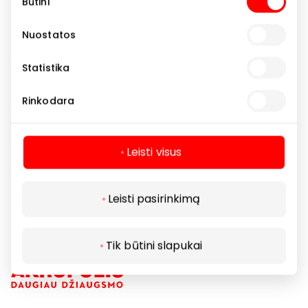
Būtini
pasirinkimas
Mūsų parduotuvė AKROPOLIS sukurta siekiant
Nuostatos
pasiūlyti savo klientėms kūrybinę erdvę, kurioje jos
galėtų save laisvai atrasti ir išreikšti.
Statistika
Mes įkvepiame moteris žaisti su savo įvaizdžiu ir
Rinkodara
susikurti savo taisykles.
PINKO: Už bebaimį grožį
Leisti visus
Drabužiai
Parduotuvės
Leisti pasirinkimą
Tik būtini slapukai